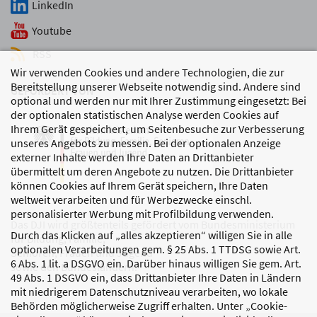
LinkedIn
Youtube
RSS
Wir verwenden Cookies und andere Technologien, die zur
Bereitstellung unserer Webseite notwendig sind. Andere sind
GEFÖRDERT VON
optional und werden nur mit Ihrer Zustimmung eingesetzt: Bei
der optionalen statistischen Analyse werden Cookies auf
Ihrem Gerät gespeichert, um Seitenbesuche zur Verbesserung
unseres Angebots zu messen. Bei der optionalen Anzeige
externer Inhalte werden Ihre Daten an Drittanbieter
übermittelt um deren Angebote zu nutzen. Die Drittanbieter
können Cookies auf Ihrem Gerät speichern, Ihre Daten
weltweit verarbeiten und für Werbezwecke einschl.
personalisierter Werbung mit Profilbildung verwenden.
Das DJI wird größtenteils gefördert vom Bundesministerium
Durch das Klicken auf „alles akzeptieren“ willigen Sie in alle
für Bildung, Familie,
optionalen Verarbeitungen gem. § 25 Abs. 1 TTDSG sowie Art.
Senioren, Frauen und Jugend
6 Abs. 1 lit. a DSGVO ein. Darüber hinaus willigen Sie gem. Art.
sowie den Bundesländern.
49 Abs. 1 DSGVO ein, dass Drittanbieter Ihre Daten in Ländern
mit niedrigerem Datenschutzniveau verarbeiten, wo lokale
Behörden möglicherweise Zugriff erhalten. Unter „Cookie-