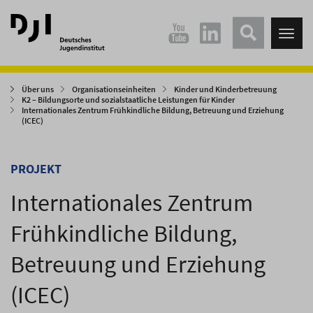
Direkt
Direkt
zum
zum
Tog
Hauptinhalt
Hauptmenü
nav
springen
springen
Über uns
Organisationseinheiten
Kinder und Kinderbetreuung
K2 – Bildungsorte und sozialstaatliche Leistungen für Kinder
Internationales Zentrum Frühkindliche Bildung, Betreuung und Erziehung
(ICEC)
PROJEKT
Internationales Zentrum
Frühkindliche Bildung,
Betreuung und Erziehung
(ICEC)