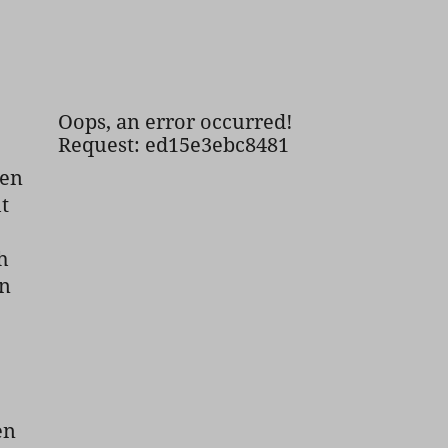
Oops, an error occurred!
Request: ed15e3ebc8481
ten
t
h
in
en