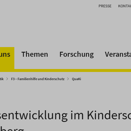
PRESSE
KONTA
uns
Themen
Forschung
Veranst
tik
F3 – Familienhilfe und Kinderschutz
QuaKi
sentwicklung im Kinders
berg