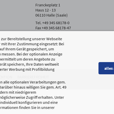
Franckeplatz 1
Haus 12 - 13
06110 Halle (Saale)
Tel. +49 345 68178-0
Fax +49 345 68178-47
zur Bereitstellung unserer Webseite
 mit Ihrer Zustimmung eingesetzt: Bei
auf Ihrem Gerät gespeichert, um
 messen. Bei der optionalen Anzeige
übermittelt um deren Angebote zu
rät speichern, Ihre Daten weltweit
alles
erter Werbung mit Profilbildung
ENTION
BARRIEREFREIHEIT
 in alle optionalen Verarbeitungen gem.
 Darüber hinaus willigen Sie gem. Art. 49
ndern mit niedrigerem
öglicherweise Zugriff erhalten. Unter
ndividuell konfigurieren und eine
formationen finden Sie in unserer