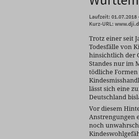
Laufzeit: 01.07.2018 
Kurz-URL:
www.dji.
Trotz einer seit
Todesfälle von K
hinsichtlich der
Standes nur im M
tödliche Formen
Kindesmisshandl
lässt sich eine 
Deutschland bisla
Vor diesem Hinte
Anstrengungen er
noch unwahrsche
Kindeswohlgefäh