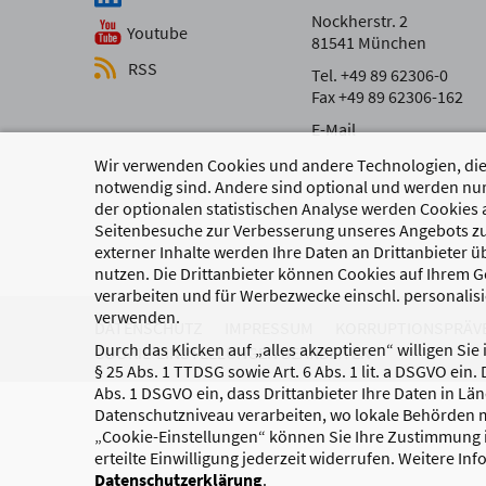
Nockherstr. 2
Youtube
81541 München
RSS
Tel. +49 89 62306-0
Fax +49 89 62306-162
E-Mail
Wir verwenden Cookies und andere Technologien, die 
notwendig sind. Andere sind optional und werden nur
der optionalen statistischen Analyse werden Cookies 
Seitenbesuche zur Verbesserung unseres Angebots zu
externer Inhalte werden Ihre Daten an Drittanbieter 
nutzen. Die Drittanbieter können Cookies auf Ihrem Ge
verarbeiten und für Werbezwecke einschl. personalisi
verwenden.
DATENSCHUTZ
IMPRESSUM
KORRUPTIONSPRÄV
Durch das Klicken auf „alles akzeptieren“ willigen Sie
COOKIE-EINSTELLUNGEN BEARBEITEN
§ 25 Abs. 1 TTDSG sowie Art. 6 Abs. 1 lit. a DSGVO ein.
Abs. 1 DSGVO ein, dass Drittanbieter Ihre Daten in Lä
Datenschutzniveau verarbeiten, wo lokale Behörden m
„Cookie-Einstellungen“ können Sie Ihre Zustimmung i
erteilte Einwilligung jederzeit widerrufen. Weitere In
Datenschutzerklärung
.