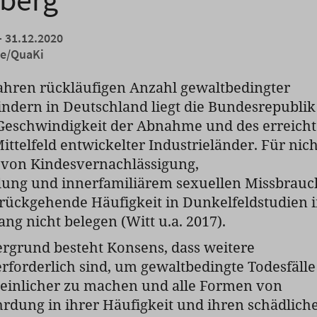
- 31.12.2020
de/QuaKi
 Jahren rückläufigen Anzahl gewaltbedingter
indern in Deutschland liegt die Bundesrepublik
 Geschwindigkeit der Abnahme und des erreich
ittelfeld entwickelter Industrieländer. Für nich
 von Kindesvernachlässigung,
ung und innerfamiliärem sexuellen Missbrauc
zurückgehende Häufigkeit in Dunkelfeldstudien 
ng nicht belegen (Witt u.a. 2017).
rgrund besteht Konsens, dass weitere
forderlich sind, um gewaltbedingte Todesfälle
inlicher zu machen und alle Formen von
rdung in ihrer Häufigkeit und ihren schädlich