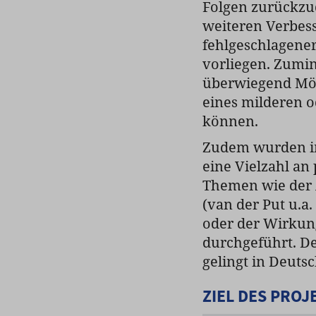
Folgen zurückzud
weiteren Verbes
fehlgeschlagener
vorliegen. Zumin
überwiegend Mög
eines milderen o
können.
Zudem wurden im
eine Vielzahl an
Themen wie der 
(van der Put u.a
oder der Wirkung
durchgeführt. De
gelingt in Deuts
ZIEL DES PROJ