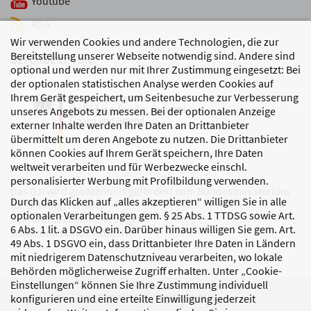
Youtube
RSS
Wir verwenden Cookies und andere Technologien, die zur
Bereitstellung unserer Webseite notwendig sind. Andere sind
GEFÖRDERT VON
optional und werden nur mit Ihrer Zustimmung eingesetzt: Bei
der optionalen statistischen Analyse werden Cookies auf
Ihrem Gerät gespeichert, um Seitenbesuche zur Verbesserung
unseres Angebots zu messen. Bei der optionalen Anzeige
externer Inhalte werden Ihre Daten an Drittanbieter
übermittelt um deren Angebote zu nutzen. Die Drittanbieter
können Cookies auf Ihrem Gerät speichern, Ihre Daten
weltweit verarbeiten und für Werbezwecke einschl.
personalisierter Werbung mit Profilbildung verwenden.
Das DJI wird größtenteils gefördert vom Bundesministerium
Durch das Klicken auf „alles akzeptieren“ willigen Sie in alle
für Bildung, Familie,
optionalen Verarbeitungen gem. § 25 Abs. 1 TTDSG sowie Art.
Senioren, Frauen und Jugend
6 Abs. 1 lit. a DSGVO ein. Darüber hinaus willigen Sie gem. Art.
sowie den Bundesländern.
49 Abs. 1 DSGVO ein, dass Drittanbieter Ihre Daten in Ländern
mit niedrigerem Datenschutzniveau verarbeiten, wo lokale
Behörden möglicherweise Zugriff erhalten. Unter „Cookie-
Einstellungen“ können Sie Ihre Zustimmung individuell
DATENSCHUTZ
IMPRESSUM
konfigurieren und eine erteilte Einwilligung jederzeit