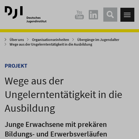
Direkt
Direkt
zum
zum
Tog
Hauptinhalt
Hauptmenü
nav
springen
springen
Über uns
Organisationseinheiten
Übergänge im Jugendalter
Wege aus der Ungelerntentätigkeit in die Ausbildung
PROJEKT
Wege aus der
Ungelerntentätigkeit in die
Ausbildung
Junge Erwachsene mit prekären
Bildungs- und Erwerbsverläufen