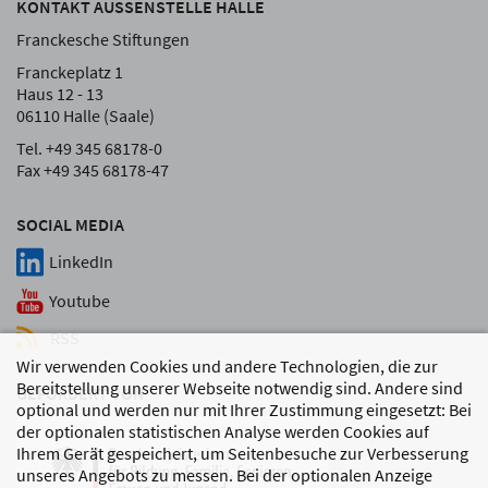
KONTAKT AUSSENSTELLE HALLE
Franckesche Stiftungen
Franckeplatz 1
Haus 12 - 13
06110 Halle (Saale)
Tel. +49 345 68178-0
Fax +49 345 68178-47
SOCIAL MEDIA
LinkedIn
Youtube
RSS
Wir verwenden Cookies und andere Technologien, die zur
Bereitstellung unserer Webseite notwendig sind. Andere sind
GEFÖRDERT VON
optional und werden nur mit Ihrer Zustimmung eingesetzt: Bei
der optionalen statistischen Analyse werden Cookies auf
Ihrem Gerät gespeichert, um Seitenbesuche zur Verbesserung
unseres Angebots zu messen. Bei der optionalen Anzeige