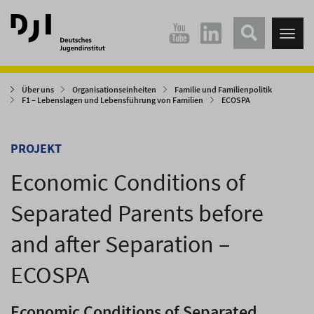
Direkt
Direkt
zum
zum
Tog
Hauptinhalt
Hauptmenü
nav
springen
springen
Über uns
Organisationseinheiten
Familie und Familienpolitik
F1 – Lebenslagen und Lebensführung von Familien
ECOSPA
PROJEKT
Economic Conditions of
Separated Parents before
and after Separation –
ECOSPA
Economic Conditions of Separated