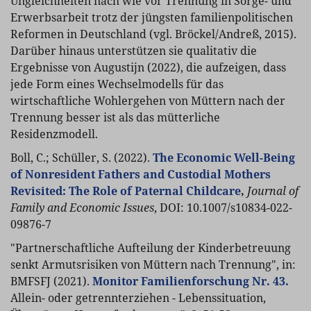
Ungleichheiten nach wie vor Trennung in Sorge- und
Erwerbsarbeit trotz der jüngsten familienpolitischen
Reformen in Deutschland (vgl. Bröckel/Andreß, 2015).
Darüber hinaus unterstützen sie qualitativ die
Ergebnisse von Augustijn (2022), die aufzeigen, dass
jede Form eines Wechselmodells für das
wirtschaftliche Wohlergehen von Müttern nach der
Trennung besser ist als das mütterliche
Residenzmodell.
Boll, C.; Schüller, S. (2022).
The Economic Well-Being
of Nonresident Fathers and Custodial Mothers
Revisited: The Role of Paternal Childcare
,
Journal of
Family and Economic Issues
, DOI: 10.1007/s10834-022-
09876-7
"Partnerschaftliche Aufteilung der Kinderbetreuung
senkt Armutsrisiken von Müttern nach Trennung", in:
BMFSFJ (2021).
Monitor Familienforschung Nr. 43.
Allein- oder getrennterziehen - Lebenssituation,