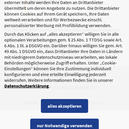
externer Inhalte werden Ihre Daten an Drittanbieter
übermittelt um deren Angebote zu nutzen. Die Drittanbieter
können Cookies auf Ihrem Gerät speichern, Ihre Daten
weltweit verarbeiten und für Werbezwecke einschl.
personalisierter Werbung mit Profilbildung verwenden.
Das DJI wird größtenteils gefördert vom Bundesministerium
Durch das Klicken auf „alles akzeptieren“ willigen Sie in alle
für Bildung, Familie,
optionalen Verarbeitungen gem. § 25 Abs. 1 TTDSG sowie Art.
Senioren, Frauen und Jugend
6 Abs. 1 lit. a DSGVO ein. Darüber hinaus willigen Sie gem. Art.
sowie den Bundesländern.
49 Abs. 1 DSGVO ein, dass Drittanbieter Ihre Daten in Ländern
mit niedrigerem Datenschutzniveau verarbeiten, wo lokale
Behörden möglicherweise Zugriff erhalten. Unter „Cookie-
Einstellungen“ können Sie Ihre Zustimmung individuell
DATENSCHUTZ
IMPRESSUM
konfigurieren und eine erteilte Einwilligung jederzeit
widerrufen. Weitere Informationen finden Sie in unserer
KORRUPTIONSPRÄVENTION
BARRIEREFREIHEIT
Datenschutzerklärung
.
COOKIE-EINSTELLUNGEN BEARBEITEN
© 2026 DEUTSCHES JUGENDINSTITUT E.V.
alles akzeptieren
nur Notwendige verwenden