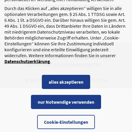
Das DJI wird größtenteils gefördert vom Bundesministerium
Durch das Klicken auf „alles akzeptieren“ willigen Sie in alle
für Bildung, Familie,
optionalen Verarbeitungen gem. § 25 Abs. 1 TTDSG sowie Art.
Senioren, Frauen und Jugend
6 Abs. 1 lit. a DSGVO ein. Darüber hinaus willigen Sie gem. Art.
sowie den Bundesländern.
49 Abs. 1 DSGVO ein, dass Drittanbieter Ihre Daten in Ländern
mit niedrigerem Datenschutzniveau verarbeiten, wo lokale
Behörden möglicherweise Zugriff erhalten. Unter „Cookie-
Einstellungen“ können Sie Ihre Zustimmung individuell
konfigurieren und eine erteilte Einwilligung jederzeit
DATENSCHUTZ
IMPRESSUM
widerrufen. Weitere Informationen finden Sie in unserer
KORRUPTIONSPRÄVENTION
BARRIEREFREIHEIT
Datenschutzerklärung
.
COOKIE-EINSTELLUNGEN BEARBEITEN
© 2026 DEUTSCHES JUGENDINSTITUT E.V.
alles akzeptieren
nur Notwendige verwenden
Cookie-Einstellungen