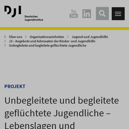
Direkt
Direkt
zum
zum
Tog
Hauptinhalt
Hauptmenü
nav
springen
springen
Über uns
Organisationseinheiten
Jugend und Jugendhilfe
J3 – Angebote und Adressaten der Kinder- und Jugendhilfe
Unbegleitete und begleitete geflüchtete Jugendliche
PROJEKT
Unbegleitete und begleitete
geflüchtete Jugendliche –
Lebenslagen und