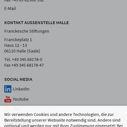
E-Mail
KONTAKT AUSSENSTELLE HALLE
Franckesche Stiftungen
Franckeplatz 1
Haus 12 - 13
06110 Halle (Saale)
Tel. +49 345 68178-0
Fax +49 345 68178-47
SOCIAL MEDIA
LinkedIn
Youtube
RSS
Wir verwenden Cookies und andere Technologien, die zur
Bereitstellung unserer Webseite notwendig sind. Andere sind
GEFÖRDERT VON
optional und werden nur mit Ihrer Zustimmung eingesetzt: Bei