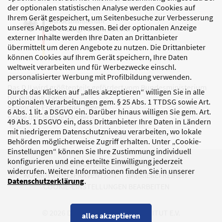
der optionalen statistischen Analyse werden Cookies auf
Ihrem Gerät gespeichert, um Seitenbesuche zur Verbesserung
unseres Angebots zu messen. Bei der optionalen Anzeige
externer Inhalte werden Ihre Daten an Drittanbieter
übermittelt um deren Angebote zu nutzen. Die Drittanbieter
können Cookies auf Ihrem Gerät speichern, Ihre Daten
weltweit verarbeiten und für Werbezwecke einschl.
personalisierter Werbung mit Profilbildung verwenden.
Das DJI wird größtenteils gefördert vom Bundesministerium
Durch das Klicken auf „alles akzeptieren“ willigen Sie in alle
für Bildung, Familie,
optionalen Verarbeitungen gem. § 25 Abs. 1 TTDSG sowie Art.
Senioren, Frauen und Jugend
6 Abs. 1 lit. a DSGVO ein. Darüber hinaus willigen Sie gem. Art.
sowie den Bundesländern.
49 Abs. 1 DSGVO ein, dass Drittanbieter Ihre Daten in Ländern
mit niedrigerem Datenschutzniveau verarbeiten, wo lokale
Behörden möglicherweise Zugriff erhalten. Unter „Cookie-
Einstellungen“ können Sie Ihre Zustimmung individuell
konfigurieren und eine erteilte Einwilligung jederzeit
DATENSCHUTZ
IMPRESSUM
widerrufen. Weitere Informationen finden Sie in unserer
KORRUPTIONSPRÄVENTION
BARRIEREFREIHEIT
Datenschutzerklärung
.
COOKIE-EINSTELLUNGEN BEARBEITEN
© 2026 DEUTSCHES JUGENDINSTITUT E.V.
alles akzeptieren