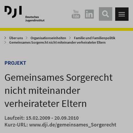
Direkt
Direkt
zum
zum
Tog
Hauptinhalt
Hauptmenü
nav
springen
springen
Über uns
Organisationseinheiten
Familie und Familienpolitik
Gemeinsames Sorgerecht nicht miteinander verheirateter Eltern
PROJEKT
Gemeinsames Sorgerecht
nicht miteinander
verheirateter Eltern
Laufzeit: 15.02.2009 - 20.09.2010
Kurz-URL:
www.dji.de/gemeinsames_Sorgerecht