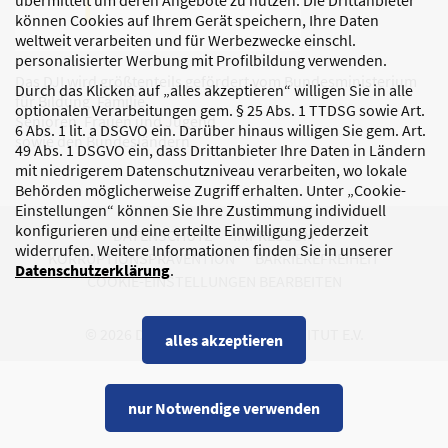
übermittelt um deren Angebote zu nutzen. Die Drittanbieter
können Cookies auf Ihrem Gerät speichern, Ihre Daten
weltweit verarbeiten und für Werbezwecke einschl.
personalisierter Werbung mit Profilbildung verwenden.
Das DJI wird größtenteils gefördert vom Bundesministerium
Durch das Klicken auf „alles akzeptieren“ willigen Sie in alle
für Bildung, Familie,
optionalen Verarbeitungen gem. § 25 Abs. 1 TTDSG sowie Art.
Senioren, Frauen und Jugend
6 Abs. 1 lit. a DSGVO ein. Darüber hinaus willigen Sie gem. Art.
sowie den Bundesländern.
49 Abs. 1 DSGVO ein, dass Drittanbieter Ihre Daten in Ländern
mit niedrigerem Datenschutzniveau verarbeiten, wo lokale
Behörden möglicherweise Zugriff erhalten. Unter „Cookie-
Einstellungen“ können Sie Ihre Zustimmung individuell
konfigurieren und eine erteilte Einwilligung jederzeit
DATENSCHUTZ
IMPRESSUM
widerrufen. Weitere Informationen finden Sie in unserer
KORRUPTIONSPRÄVENTION
BARRIEREFREIHEIT
Datenschutzerklärung
.
COOKIE-EINSTELLUNGEN BEARBEITEN
© 2026 DEUTSCHES JUGENDINSTITUT E.V.
alles akzeptieren
nur Notwendige verwenden