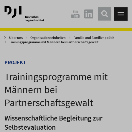
Direkt
Direkt
zum
zum
Tog
Hauptinhalt
Hauptmenü
nav
springen
springen
Über uns
Organisationseinheiten
Familie und Familienpolitik
Trainingsprogramme mit Männern bei Partnerschaftsgewalt
PROJEKT
Trainingsprogramme mit
Männern bei
Partnerschaftsgewalt
Wissenschaftliche Begleitung zur
Selbstevaluation