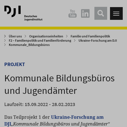
Direkt
Direkt
zum
zum
Tog
Hauptinhalt
Hauptmenü
nav
springen
springen
Über uns
Organisationseinheiten
Familie und Familienpolitik
F2 – Familienpolitik und Familienförderung
Ukraine-Forschung am DJI
Kommunale_Bildungsbüros
PROJEKT
Kommunale Bildungsbüros
und Jugendämter
Laufzeit: 15.09.2022 - 28.02.2023
Das Teilprojekt 1 der
Ukraine-Forschung am
DJI
„Kommunale Bildungsbüros und Jugendämter“