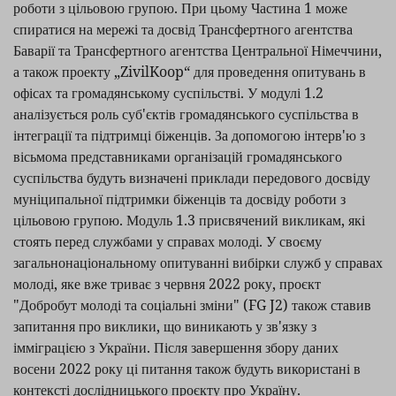
роботи з цільовою групою. При цьому Частина 1 може
спиратися на мережі та досвід Трансфертного агентства
Баварії та Трансфертного агентства Центральної Німеччини,
а також проекту „ZivilKoop“ для проведення опитувань в
офісах та громадянському суспільстві. У модулі 1.2
аналізується роль суб'єктів громадянського суспільства в
інтеграції та підтримці біженців. За допомогою інтерв'ю з
вісьмома представниками організацій громадянського
суспільства будуть визначені приклади передового досвіду
муніципальної підтримки біженців та досвіду роботи з
цільовою групою. Модуль 1.3 присвячений викликам, які
стоять перед службами у справах молоді. У своєму
загальнонаціональному опитуванні вибірки служб у справах
молоді, яке вже триває з червня 2022 року, проєкт
"Добробут молоді та соціальні зміни" (FG J2) також ставив
запитання про виклики, що виникають у зв'язку з
імміграцією з України. Після завершення збору даних
восени 2022 року ці питання також будуть використані в
контексті дослідницького проєкту про Україну.