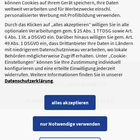
können Cookies auf Ihrem Gerät speichern, Ihre Daten
weltweit verarbeiten und für Werbezwecke einschl.
personalisierter Werbung mit Profilbildung verwenden.
Das DJI wird größtenteils gefördert vom Bundesministerium
Durch das Klicken auf „alles akzeptieren“ willigen Sie in alle
für Bildung, Familie,
optionalen Verarbeitungen gem. § 25 Abs. 1 TTDSG sowie Art.
Senioren, Frauen und Jugend
6 Abs. 1 lit. a DSGVO ein. Darüber hinaus willigen Sie gem. Art.
sowie den Bundesländern.
49 Abs. 1 DSGVO ein, dass Drittanbieter Ihre Daten in Ländern
mit niedrigerem Datenschutzniveau verarbeiten, wo lokale
Behörden möglicherweise Zugriff erhalten. Unter „Cookie-
Einstellungen“ können Sie Ihre Zustimmung individuell
konfigurieren und eine erteilte Einwilligung jederzeit
DATENSCHUTZ
IMPRESSUM
widerrufen. Weitere Informationen finden Sie in unserer
KORRUPTIONSPRÄVENTION
BARRIEREFREIHEIT
Datenschutzerklärung
.
COOKIE-EINSTELLUNGEN BEARBEITEN
© 2026 DEUTSCHES JUGENDINSTITUT E.V.
alles akzeptieren
nur Notwendige verwenden