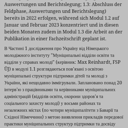
Auswertungen und Berichtslegung; 1.3: Abschluss der
Feldphase, Auswertungen und Berichtslegung)
bereits in 2022 erfolgen, während sich Modul 1.2 auf
Januar und Februar 2023 konzentriert und in diesen
beiden Monaten zudem in Modul 1.3 die Arbeit an der
Publikation in einer Fachzeitschrift geplant ist.
В Частині 1 дослідження про Україну від Німецького
молодіжного інституту "Муніципальні відділи освіти та
відділи у справах молоді" (керівник: Max Reinhardt, FSP
ÜJ) в модулі 1.1 розглядаються пов'язані з освітою
муніципальні структури підтримки дітей та молоді з
України, які нещодавно іммігрували. Заплановано понад 20
інтерв'ю з працівниками та керівниками муніципальних
адміністрацій (відділів освіти, охорони здоров'я та
соціального захисту молоді) у восьми районах та
незалежних містах (по чотири муніципалітети з Баварії та
Східної Німеччини) з метою виявлення прикладів передової
практики муніципальних структур підтримки та досвіду