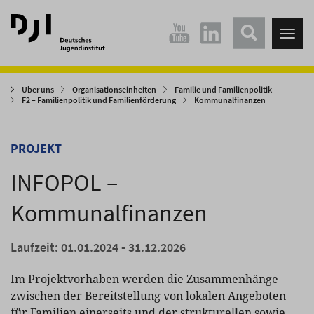
Direkt
Direkt
zum
zum
Tog
Hauptinhalt
Hauptmenü
nav
springen
springen
Über uns
Organisationseinheiten
Familie und Familienpolitik
F2 – Familienpolitik und Familienförderung
Kommunalfinanzen
PROJEKT
INFOPOL –
Kommunalfinanzen
Laufzeit: 01.01.2024 - 31.12.2026
Im Projektvorhaben werden die Zusammenhänge
zwischen der Bereitstellung von lokalen Angeboten
für Familien einerseits und der strukturellen sowie