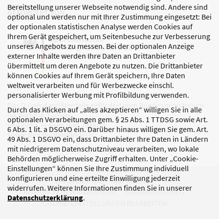
Bereitstellung unserer Webseite notwendig sind. Andere sind
GEFÖRDERT VON
optional und werden nur mit Ihrer Zustimmung eingesetzt: Bei
der optionalen statistischen Analyse werden Cookies auf
Ihrem Gerät gespeichert, um Seitenbesuche zur Verbesserung
unseres Angebots zu messen. Bei der optionalen Anzeige
externer Inhalte werden Ihre Daten an Drittanbieter
übermittelt um deren Angebote zu nutzen. Die Drittanbieter
können Cookies auf Ihrem Gerät speichern, Ihre Daten
weltweit verarbeiten und für Werbezwecke einschl.
personalisierter Werbung mit Profilbildung verwenden.
Das DJI wird größtenteils gefördert vom Bundesministerium
Durch das Klicken auf „alles akzeptieren“ willigen Sie in alle
für Bildung, Familie,
optionalen Verarbeitungen gem. § 25 Abs. 1 TTDSG sowie Art.
Senioren, Frauen und Jugend
6 Abs. 1 lit. a DSGVO ein. Darüber hinaus willigen Sie gem. Art.
sowie den Bundesländern.
49 Abs. 1 DSGVO ein, dass Drittanbieter Ihre Daten in Ländern
mit niedrigerem Datenschutzniveau verarbeiten, wo lokale
Behörden möglicherweise Zugriff erhalten. Unter „Cookie-
Einstellungen“ können Sie Ihre Zustimmung individuell
konfigurieren und eine erteilte Einwilligung jederzeit
DATENSCHUTZ
IMPRESSUM
widerrufen. Weitere Informationen finden Sie in unserer
KORRUPTIONSPRÄVENTION
BARRIEREFREIHEIT
Datenschutzerklärung
.
COOKIE-EINSTELLUNGEN BEARBEITEN