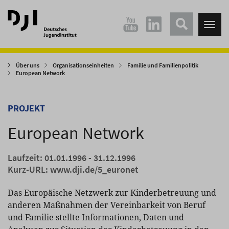
Direkt
Direkt
zum
zum
Tog
Hauptinhalt
Hauptmenü
nav
springen
springen
Über uns
Organisationseinheiten
Familie und Familienpolitik
European Network
PROJEKT
European Network
Laufzeit: 01.01.1996 - 31.12.1996
Kurz-URL:
www.dji.de/5_euronet
Das Europäische Netzwerk zur Kinderbetreuung und
anderen Maßnahmen der Vereinbarkeit von Beruf
und Familie stellte Informationen, Daten und