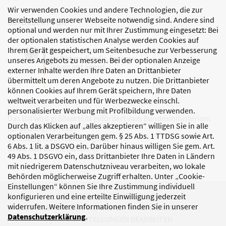
Wir verwenden Cookies und andere Technologien, die zur
Bereitstellung unserer Webseite notwendig sind. Andere sind
GEFÖRDERT VON
optional und werden nur mit Ihrer Zustimmung eingesetzt: Bei
der optionalen statistischen Analyse werden Cookies auf
Ihrem Gerät gespeichert, um Seitenbesuche zur Verbesserung
unseres Angebots zu messen. Bei der optionalen Anzeige
externer Inhalte werden Ihre Daten an Drittanbieter
übermittelt um deren Angebote zu nutzen. Die Drittanbieter
können Cookies auf Ihrem Gerät speichern, Ihre Daten
weltweit verarbeiten und für Werbezwecke einschl.
personalisierter Werbung mit Profilbildung verwenden.
Das DJI wird größtenteils gefördert vom Bundesministerium
Durch das Klicken auf „alles akzeptieren“ willigen Sie in alle
für Bildung, Familie,
optionalen Verarbeitungen gem. § 25 Abs. 1 TTDSG sowie Art.
Senioren, Frauen und Jugend
6 Abs. 1 lit. a DSGVO ein. Darüber hinaus willigen Sie gem. Art.
sowie den Bundesländern.
49 Abs. 1 DSGVO ein, dass Drittanbieter Ihre Daten in Ländern
mit niedrigerem Datenschutzniveau verarbeiten, wo lokale
Behörden möglicherweise Zugriff erhalten. Unter „Cookie-
Einstellungen“ können Sie Ihre Zustimmung individuell
DATENSCHUTZ
IMPRESSUM
konfigurieren und eine erteilte Einwilligung jederzeit
widerrufen. Weitere Informationen finden Sie in unserer
KORRUPTIONSPRÄVENTION
BARRIEREFREIHEIT
Datenschutzerklärung
.
COOKIE-EINSTELLUNGEN BEARBEITEN