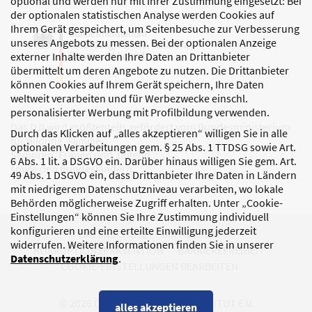
optional und werden nur mit Ihrer Zustimmung eingesetzt: Bei
der optionalen statistischen Analyse werden Cookies auf
Ihrem Gerät gespeichert, um Seitenbesuche zur Verbesserung
unseres Angebots zu messen. Bei der optionalen Anzeige
externer Inhalte werden Ihre Daten an Drittanbieter
übermittelt um deren Angebote zu nutzen. Die Drittanbieter
können Cookies auf Ihrem Gerät speichern, Ihre Daten
weltweit verarbeiten und für Werbezwecke einschl.
personalisierter Werbung mit Profilbildung verwenden.
Das DJI wird größtenteils gefördert vom Bundesministerium
Durch das Klicken auf „alles akzeptieren“ willigen Sie in alle
für Bildung, Familie,
optionalen Verarbeitungen gem. § 25 Abs. 1 TTDSG sowie Art.
Senioren, Frauen und Jugend
6 Abs. 1 lit. a DSGVO ein. Darüber hinaus willigen Sie gem. Art.
sowie den Bundesländern.
49 Abs. 1 DSGVO ein, dass Drittanbieter Ihre Daten in Ländern
mit niedrigerem Datenschutzniveau verarbeiten, wo lokale
Behörden möglicherweise Zugriff erhalten. Unter „Cookie-
Einstellungen“ können Sie Ihre Zustimmung individuell
konfigurieren und eine erteilte Einwilligung jederzeit
DATENSCHUTZ
IMPRESSUM
widerrufen. Weitere Informationen finden Sie in unserer
KORRUPTIONSPRÄVENTION
BARRIEREFREIHEIT
Datenschutzerklärung
.
COOKIE-EINSTELLUNGEN BEARBEITEN
© 2026 DEUTSCHES JUGENDINSTITUT E.V.
alles akzeptieren