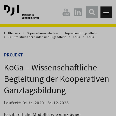
Direkt
Direkt
zum
zum
Tog
Hauptinhalt
Hauptmenü
nav
springen
springen
Über uns
Organisationseinheiten
Jugend und Jugendhilfe
J2 – Strukturen der Kinder- und Jugendhilfe
KoGa
KoGa
PROJEKT
KoGa – Wissenschaftliche
Begleitung der Kooperativen
Ganztagsbildung
Laufzeit: 01.11.2020 - 31.12.2023
Es gibt etliche Modelle, wie ganztägige