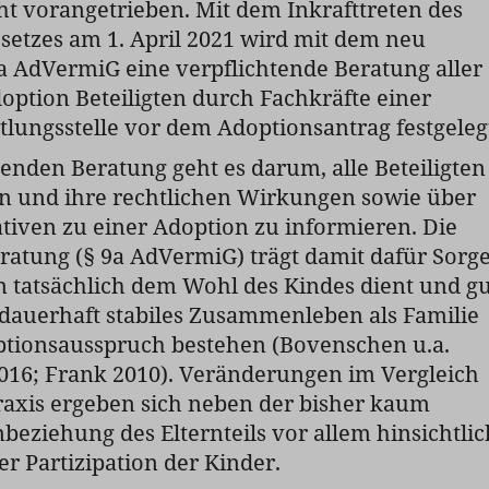
t vorangetrieben. Mit dem Inkrafttreten des
setzes am 1. April 2021 wird mit dem neu
a AdVermiG eine verpflichtende Beratung aller
doption Beteiligten durch Fachkräfte einer
lungsstelle vor dem Adoptionsantrag festgeleg
tenden Beratung geht es darum, alle Beteiligten
on und ihre rechtlichen Wirkungen sowie über
tiven zu einer Adoption zu informieren. Die
eratung (§ 9a AdVermiG) trägt damit dafür Sorge
n tatsächlich dem Wohl des Kindes dient und g
dauerhaft stabiles Zusammenleben als Familie
tionsausspruch bestehen (Bovenschen u.a.
016; Frank 2010). Veränderungen im Vergleich
raxis ergeben sich neben der bisher kaum
eziehung des Elternteils vor allem hinsichtlic
er Partizipation der Kinder.