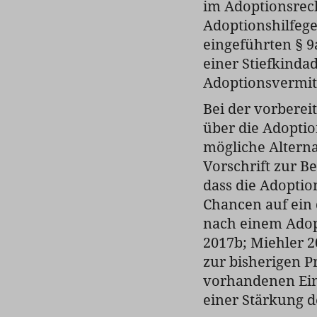
im Adoptionsrech
Adoptionshilfege
eingeführten § 9
einer Stiefkinda
Adoptionsvermitt
Bei der vorberei
über die Adopti
mögliche Alterna
Vorschrift zur B
dass die Adoptio
Chancen auf ein 
nach einem Adop
2017b; Miehler 2
zur bisherigen P
vorhandenen Einb
einer Stärkung d