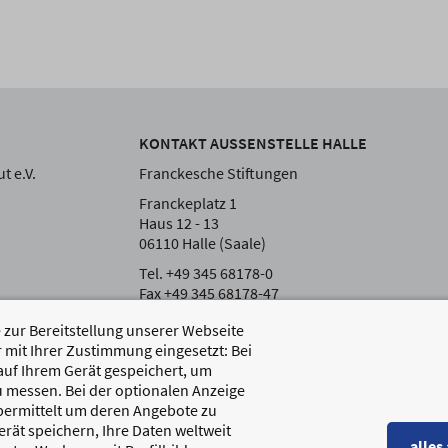
KONTAKT AUSSENSTELLE HALLE
t e.V.
Franckesche Stiftungen
Franckeplatz 1
Haus 12 - 13
06110 Halle (Saale)
Tel. +49 345 68178-0
Fax +49 345 68178-47
zur Bereitstellung unserer Webseite
 mit Ihrer Zustimmung eingesetzt: Bei
auf Ihrem Gerät gespeichert, um
 messen. Bei der optionalen Anzeige
übermittelt um deren Angebote zu
rät speichern, Ihre Daten weltweit
alles