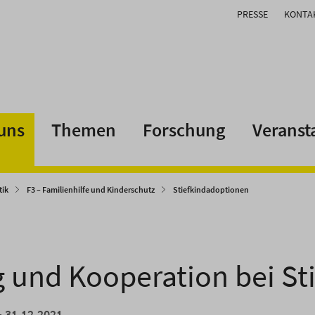
PRESSE
KONTA
uns
Themen
Forschung
Veranst
tik
F3 – Familienhilfe und Kinderschutz
Stiefkindadoptionen
 und Kooperation bei St
- 31.12.2021