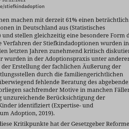
e/stiefkindadoption
nen machen mit derzeit 61% einen beträchtlic
ionen in Deutschland aus (Statistisches
und stellen gleichzeitig eine besondere Form 
e Verfahren der Stiefkindadoptionen wurden in
den letzten Jahren zunehmend kritisch diskutier
er wurden in der Adoptionspraxis unter ander
i der Erstellung der fachlichen Äußerung der
lungsstellen durch die familiengerichtlichen
 überwiegend fehlende Beratung des abgebend
 Vorliegen sachfremder Motive in manchen Fälle
ig unzureichende Berücksichtigung der
inder identifiziert (Expertise- und
um Adoption, 2019).
iese Kritikpunkte hat der Gesetzgeber Reform