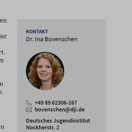
hen
KONTAKT
der
Dr. Ina Bovenschen
t.
em
en
n
+49 89 62306-167
bovenschen@dji.de
Deutsches Jugendinstitut
en
Nockherstr. 2