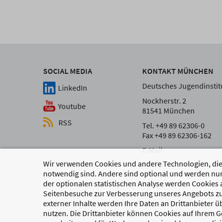
SOCIAL MEDIA
KONTAKT MÜNCHEN
Deutsches Jugendinstitu
LinkedIn
Nockherstr. 2
Youtube
81541 München
RSS
Tel. +49 89 62306-0
Fax +49 89 62306-162
E-Mail
Wir verwenden Cookies und andere Technologien, die 
notwendig sind. Andere sind optional und werden nur
der optionalen statistischen Analyse werden Cookies 
Seitenbesuche zur Verbesserung unseres Angebots zu
externer Inhalte werden Ihre Daten an Drittanbieter 
nutzen. Die Drittanbieter können Cookies auf Ihrem Ge