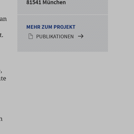
81541 München
 an
MEHR ZUM PROJEKT
t.
PUBLIKATIONEN
,
ute
h