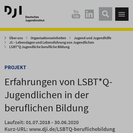
Direkt
Direkt
zum
zum
Tog
Hauptinhalt
Hauptmenü
nav
springen
springen
Über uns
Organisationseinheiten
Jugend und Jugendhilfe
J1 – Lebenslagen und Lebensführung von Jugendlichen
LSBT*Q Jugendliche berufliche Bildung
PROJEKT
Erfahrungen von LSBT*Q-
Jugendlichen in der
beruflichen Bildung
Laufzeit: 01.07.2018 - 30.06.2020
Kurz-URL:
www.dji.de/LSBTQ-beruflichebildung