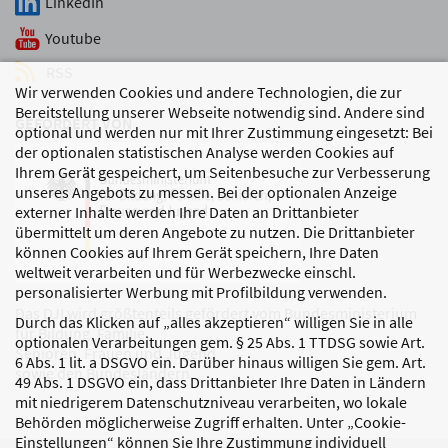
LinkedIn
Youtube
RSS
Wir verwenden Cookies und andere Technologien, die zur
Bereitstellung unserer Webseite notwendig sind. Andere sind
GEFÖRDERT VON
optional und werden nur mit Ihrer Zustimmung eingesetzt: Bei
der optionalen statistischen Analyse werden Cookies auf
Ihrem Gerät gespeichert, um Seitenbesuche zur Verbesserung
unseres Angebots zu messen. Bei der optionalen Anzeige
externer Inhalte werden Ihre Daten an Drittanbieter
übermittelt um deren Angebote zu nutzen. Die Drittanbieter
können Cookies auf Ihrem Gerät speichern, Ihre Daten
weltweit verarbeiten und für Werbezwecke einschl.
personalisierter Werbung mit Profilbildung verwenden.
Das DJI wird größtenteils gefördert vom Bundesministerium
Durch das Klicken auf „alles akzeptieren“ willigen Sie in alle
für Bildung, Familie,
optionalen Verarbeitungen gem. § 25 Abs. 1 TTDSG sowie Art.
Senioren, Frauen und Jugend
6 Abs. 1 lit. a DSGVO ein. Darüber hinaus willigen Sie gem. Art.
sowie den Bundesländern.
49 Abs. 1 DSGVO ein, dass Drittanbieter Ihre Daten in Ländern
mit niedrigerem Datenschutzniveau verarbeiten, wo lokale
Behörden möglicherweise Zugriff erhalten. Unter „Cookie-
Einstellungen“ können Sie Ihre Zustimmung individuell