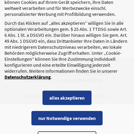
können Cookies auf Ihrem Gerät speichern, Ihre Daten
weltweit verarbeiten und für Werbezwecke einschl.
personalisierter Werbung mit Profilbildung verwenden.
Das DJI wird größtenteils gefördert vom Bundesministerium
Durch das Klicken auf „alles akzeptieren“ willigen Sie in alle
für Bildung, Familie,
optionalen Verarbeitungen gem. § 25 Abs. 1 TTDSG sowie Art.
Senioren, Frauen und Jugend
6 Abs. 1 lit. a DSGVO ein. Darüber hinaus willigen Sie gem. Art.
sowie den Bundesländern.
49 Abs. 1 DSGVO ein, dass Drittanbieter Ihre Daten in Ländern
mit niedrigerem Datenschutzniveau verarbeiten, wo lokale
Behörden möglicherweise Zugriff erhalten. Unter „Cookie-
Einstellungen“ können Sie Ihre Zustimmung individuell
konfigurieren und eine erteilte Einwilligung jederzeit
DATENSCHUTZ
IMPRESSUM
widerrufen. Weitere Informationen finden Sie in unserer
KORRUPTIONSPRÄVENTION
BARRIEREFREIHEIT
Datenschutzerklärung
.
COOKIE-EINSTELLUNGEN BEARBEITEN
© 2026 DEUTSCHES JUGENDINSTITUT E.V.
alles akzeptieren
nur Notwendige verwenden