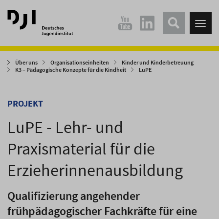
Direkt
Direkt
zum
zum
Tog
Hauptinhalt
Hauptmenü
nav
springen
springen
Über uns
Organisationseinheiten
Kinder und Kinderbetreuung
K3 – Pädagogische Konzepte für die Kindheit
LuPE
PROJEKT
LuPE - Lehr- und
Praxismaterial für die
Erzieherinnenausbildung
Qualifizierung angehender
frühpädagogischer Fachkräfte für eine