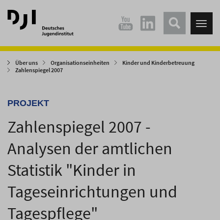
Direkt
Direkt
zum
zum
Tog
Hauptinhalt
Hauptmenü
nav
springen
springen
Über uns
Organisationseinheiten
Kinder und Kinderbetreuung
Zahlenspiegel 2007
PROJEKT
Zahlenspiegel 2007 -
Analysen der amtlichen
Statistik "Kinder in
Tageseinrichtungen und
Tagespflege"