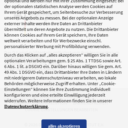
optional und werden nur mit Ihrer Zustimmung eingesetzt: Bei
der optionalen statistischen Analyse werden Cookies auf
Ihrem Gerät gespeichert, um Seitenbesuche zur Verbesserung
unseres Angebots zu messen. Bei der optionalen Anzeige
externer Inhalte werden Ihre Daten an Drittanbieter
übermittelt um deren Angebote zu nutzen. Die Drittanbieter
können Cookies auf Ihrem Gerät speichern, Ihre Daten
weltweit verarbeiten und für Werbezwecke einschl.
personalisierter Werbung mit Profilbildung verwenden.
Das DJI wird größtenteils gefördert vom Bundesministerium
Durch das Klicken auf „alles akzeptieren“ willigen Sie in alle
für Bildung, Familie,
optionalen Verarbeitungen gem. § 25 Abs. 1 TTDSG sowie Art.
Senioren, Frauen und Jugend
6 Abs. 1 lit. a DSGVO ein. Darüber hinaus willigen Sie gem. Art.
sowie den Bundesländern.
49 Abs. 1 DSGVO ein, dass Drittanbieter Ihre Daten in Ländern
mit niedrigerem Datenschutzniveau verarbeiten, wo lokale
Behörden möglicherweise Zugriff erhalten. Unter „Cookie-
Einstellungen“ können Sie Ihre Zustimmung individuell
konfigurieren und eine erteilte Einwilligung jederzeit
DATENSCHUTZ
IMPRESSUM
widerrufen. Weitere Informationen finden Sie in unserer
KORRUPTIONSPRÄVENTION
BARRIEREFREIHEIT
.
Datenschutzerklärung
COOKIE-EINSTELLUNGEN BEARBEITEN
© 2026 DEUTSCHES JUGENDINSTITUT E.V.
alles akzeptieren