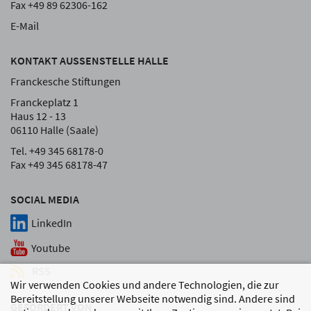
Fax +49 89 62306-162
E-Mail
KONTAKT AUSSENSTELLE HALLE
Franckesche Stiftungen
Franckeplatz 1
Haus 12 - 13
06110 Halle (Saale)
Tel. +49 345 68178-0
Fax +49 345 68178-47
SOCIAL MEDIA
LinkedIn
Youtube
RSS
Wir verwenden Cookies und andere Technologien, die zur
Bereitstellung unserer Webseite notwendig sind. Andere sind
GEFÖRDERT VON