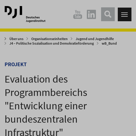
Direkt
Direkt
zum
zum
Tog
Hauptinhalt
Hauptmenü
nav
springen
springen
Über uns
Organisationseinheiten
Jugend und Jugendhilfe
J4 – Politische Sozialisation und Demokratieförderung
wB_Bund
PROJEKT
Evaluation des
Programmbereichs
"Entwicklung einer
bundeszentralen
Infrastruktur"