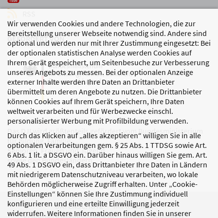
RSS
Wir verwenden Cookies und andere Technologien, die zur
Bereitstellung unserer Webseite notwendig sind. Andere sind
GEFÖRDERT VON
optional und werden nur mit Ihrer Zustimmung eingesetzt: Bei
der optionalen statistischen Analyse werden Cookies auf
Ihrem Gerät gespeichert, um Seitenbesuche zur Verbesserung
unseres Angebots zu messen. Bei der optionalen Anzeige
externer Inhalte werden Ihre Daten an Drittanbieter
übermittelt um deren Angebote zu nutzen. Die Drittanbieter
können Cookies auf Ihrem Gerät speichern, Ihre Daten
weltweit verarbeiten und für Werbezwecke einschl.
personalisierter Werbung mit Profilbildung verwenden.
Das DJI wird größtenteils gefördert vom Bundesministerium
Durch das Klicken auf „alles akzeptieren“ willigen Sie in alle
für Bildung, Familie,
optionalen Verarbeitungen gem. § 25 Abs. 1 TTDSG sowie Art.
Senioren, Frauen und Jugend
6 Abs. 1 lit. a DSGVO ein. Darüber hinaus willigen Sie gem. Art.
sowie den Bundesländern.
49 Abs. 1 DSGVO ein, dass Drittanbieter Ihre Daten in Ländern
mit niedrigerem Datenschutzniveau verarbeiten, wo lokale
Behörden möglicherweise Zugriff erhalten. Unter „Cookie-
Einstellungen“ können Sie Ihre Zustimmung individuell
konfigurieren und eine erteilte Einwilligung jederzeit
DATENSCHUTZ
IMPRESSUM
widerrufen. Weitere Informationen finden Sie in unserer
KORRUPTIONSPRÄVENTION
BARRIEREFREIHEIT