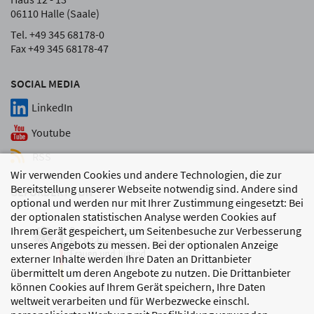
06110 Halle (Saale)
Tel. +49 345 68178-0
Fax +49 345 68178-47
SOCIAL MEDIA
LinkedIn
Youtube
RSS
Wir verwenden Cookies und andere Technologien, die zur
Bereitstellung unserer Webseite notwendig sind. Andere sind
GEFÖRDERT VON
optional und werden nur mit Ihrer Zustimmung eingesetzt: Bei
der optionalen statistischen Analyse werden Cookies auf
Ihrem Gerät gespeichert, um Seitenbesuche zur Verbesserung
unseres Angebots zu messen. Bei der optionalen Anzeige
externer Inhalte werden Ihre Daten an Drittanbieter
übermittelt um deren Angebote zu nutzen. Die Drittanbieter
können Cookies auf Ihrem Gerät speichern, Ihre Daten
weltweit verarbeiten und für Werbezwecke einschl.