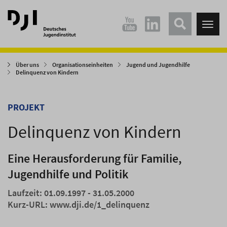
Direkt
Direkt
zum
zum
Tog
Hauptinhalt
Hauptmenü
nav
springen
springen
Über uns
Organisationseinheiten
Jugend und Jugendhilfe
Delinquenz von Kindern
PROJEKT
Delinquenz von Kindern
Eine Herausforderung für Familie,
Jugendhilfe und Politik
Laufzeit: 01.09.1997 - 31.05.2000
Kurz-URL:
www.dji.de/1_delinquenz