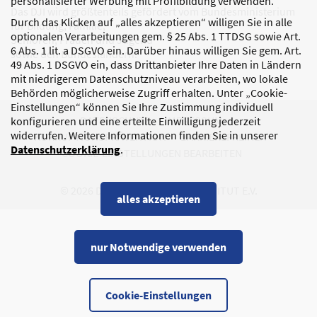
personalisierter Werbung mit Profilbildung verwenden.
Das DJI wird größtenteils gefördert vom Bundesministerium
Durch das Klicken auf „alles akzeptieren“ willigen Sie in alle
für Bildung, Familie,
optionalen Verarbeitungen gem. § 25 Abs. 1 TTDSG sowie Art.
Senioren, Frauen und Jugend
6 Abs. 1 lit. a DSGVO ein. Darüber hinaus willigen Sie gem. Art.
sowie den Bundesländern.
49 Abs. 1 DSGVO ein, dass Drittanbieter Ihre Daten in Ländern
mit niedrigerem Datenschutzniveau verarbeiten, wo lokale
Behörden möglicherweise Zugriff erhalten. Unter „Cookie-
Einstellungen“ können Sie Ihre Zustimmung individuell
DATENSCHUTZ
IMPRESSUM
konfigurieren und eine erteilte Einwilligung jederzeit
widerrufen. Weitere Informationen finden Sie in unserer
KORRUPTIONSPRÄVENTION
BARRIEREFREIHEIT
Datenschutzerklärung
.
COOKIE-EINSTELLUNGEN BEARBEITEN
© 2026 DEUTSCHES JUGENDINSTITUT E.V.
alles akzeptieren
nur Notwendige verwenden
Cookie-Einstellungen