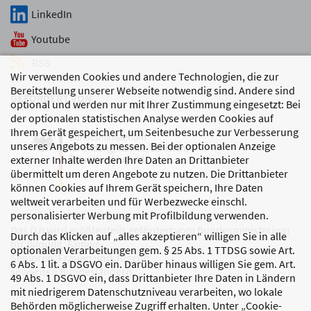
LinkedIn
Youtube
RSS
Wir verwenden Cookies und andere Technologien, die zur
Bereitstellung unserer Webseite notwendig sind. Andere sind
GEFÖRDERT VON
optional und werden nur mit Ihrer Zustimmung eingesetzt: Bei
der optionalen statistischen Analyse werden Cookies auf
Ihrem Gerät gespeichert, um Seitenbesuche zur Verbesserung
unseres Angebots zu messen. Bei der optionalen Anzeige
externer Inhalte werden Ihre Daten an Drittanbieter
übermittelt um deren Angebote zu nutzen. Die Drittanbieter
können Cookies auf Ihrem Gerät speichern, Ihre Daten
weltweit verarbeiten und für Werbezwecke einschl.
personalisierter Werbung mit Profilbildung verwenden.
Das DJI wird größtenteils gefördert vom Bundesministerium
Durch das Klicken auf „alles akzeptieren“ willigen Sie in alle
für Bildung, Familie,
optionalen Verarbeitungen gem. § 25 Abs. 1 TTDSG sowie Art.
Senioren, Frauen und Jugend
6 Abs. 1 lit. a DSGVO ein. Darüber hinaus willigen Sie gem. Art.
sowie den Bundesländern.
49 Abs. 1 DSGVO ein, dass Drittanbieter Ihre Daten in Ländern
mit niedrigerem Datenschutzniveau verarbeiten, wo lokale
Behörden möglicherweise Zugriff erhalten. Unter „Cookie-