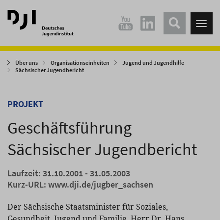
Direkt
Direkt
zum
zum
Tog
Hauptinhalt
Hauptmenü
nav
springen
springen
Über uns
Organisationseinheiten
Jugend und Jugendhilfe
Sächsischer Jugendbericht
PROJEKT
Geschäftsführung
Sächsischer Jugendbericht
Laufzeit: 31.10.2001 - 31.05.2003
Kurz-URL:
www.dji.de/jugber_sachsen
Der Sächsische Staatsminister für Soziales,
Gesundheit, Jugend und Familie, Herr Dr. Hans