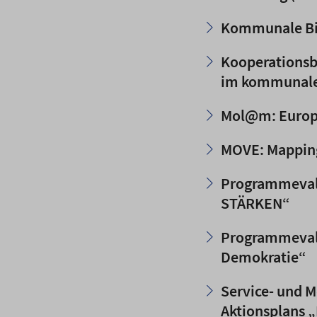
Kommunale Bi
Kooperationsbe
im kommunale
Mol@m: Europä
MOVE: Mapping
Programmeval
STÄRKEN“
Programmevalua
Demokratie“
Service- und M
Aktionsplans 