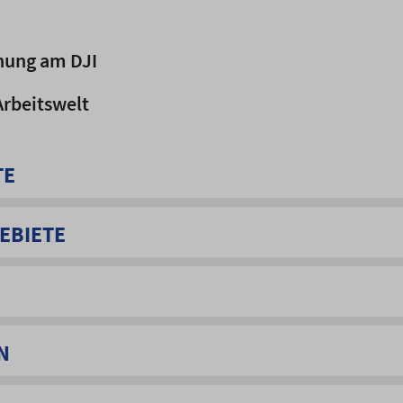
hung am DJI
 Arbeitswelt
TE
EBIETE
N