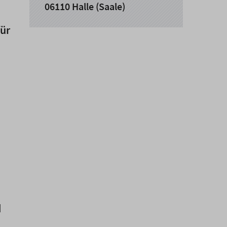
06110 Halle (Saale)
für
d