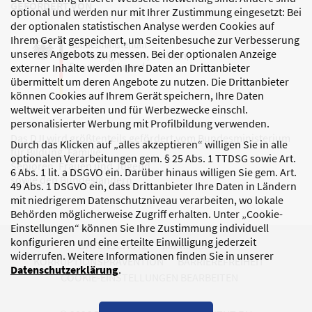
GEFÖRDERT VON
optional und werden nur mit Ihrer Zustimmung eingesetzt: Bei
der optionalen statistischen Analyse werden Cookies auf
Ihrem Gerät gespeichert, um Seitenbesuche zur Verbesserung
unseres Angebots zu messen. Bei der optionalen Anzeige
externer Inhalte werden Ihre Daten an Drittanbieter
übermittelt um deren Angebote zu nutzen. Die Drittanbieter
können Cookies auf Ihrem Gerät speichern, Ihre Daten
weltweit verarbeiten und für Werbezwecke einschl.
personalisierter Werbung mit Profilbildung verwenden.
Das DJI wird größtenteils gefördert vom Bundesministerium
Durch das Klicken auf „alles akzeptieren“ willigen Sie in alle
für Bildung, Familie,
optionalen Verarbeitungen gem. § 25 Abs. 1 TTDSG sowie Art.
Senioren, Frauen und Jugend
6 Abs. 1 lit. a DSGVO ein. Darüber hinaus willigen Sie gem. Art.
sowie den Bundesländern.
49 Abs. 1 DSGVO ein, dass Drittanbieter Ihre Daten in Ländern
mit niedrigerem Datenschutzniveau verarbeiten, wo lokale
Behörden möglicherweise Zugriff erhalten. Unter „Cookie-
Einstellungen“ können Sie Ihre Zustimmung individuell
konfigurieren und eine erteilte Einwilligung jederzeit
DATENSCHUTZ
IMPRESSUM
widerrufen. Weitere Informationen finden Sie in unserer
KORRUPTIONSPRÄVENTION
BARRIEREFREIHEIT
Datenschutzerklärung
.
COOKIE-EINSTELLUNGEN BEARBEITEN