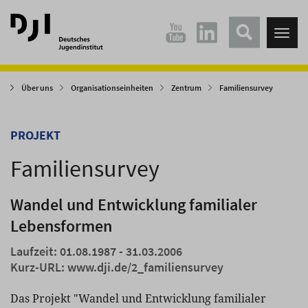
Direkt
Direkt
zum
zum
Tog
Hauptinhalt
Hauptmenü
nav
springen
springen
Über uns
Organisationseinheiten
Zentrum
Familiensurvey
PROJEKT
Familiensurvey
Wandel und Entwicklung familialer
Lebensformen
Laufzeit: 01.08.1987 - 31.03.2006
Kurz-URL:
www.dji.de/2_familiensurvey
Das Projekt "Wandel und Entwicklung familialer