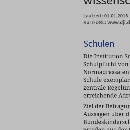
Laufzeit: 01.01.2013 
Kurz-URL:
www.dji.
Schulen
Die Institution S
Schulpflicht von
Normadressaten 
Schule exemplaris
zentrale Regelun
erreichende Adr
Ziel der Befragu
Aussagen über d
Bundeskindersch
wurden aus der P