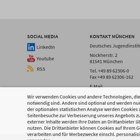
SOCIAL MEDIA
KONTAKT MÜNCHEN
Deutsches Jugendinstitu
LinkedIn
Nockherstr. 2
Youtube
81541 München
RSS
Tel. +49 89 62306-0
Fax +49 89 62306-162
E-Mail
Wir verwenden Cookies und andere Technologien, die 
notwendig sind. Andere sind optional und werden nur
der optionalen statistischen Analyse werden Cookies 
Seitenbesuche zur Verbesserung unseres Angebots zu
externer Inhalte werden Ihre Daten an Drittanbieter 
nutzen. Die Drittanbieter können Cookies auf Ihrem Ge
verarbeiten und für Werbezwecke einschl. personalisi