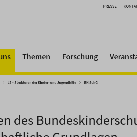
PRESSE
KONTA
uns
Themen
Forschung
Veranst
J2 – Strukturen der Kinder- und Jugendhilfe
BKiSchG
n des Bundeskinderschu
haftliche Grundlagen