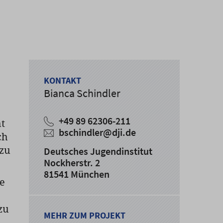
KONTAKT
Bianca Schindler
+49 89 62306-211
t
bschindler@dji.de
ch
 zu
Deutsches Jugendinstitut
Nockherstr. 2
81541 München
ve
zu
MEHR ZUM PROJEKT