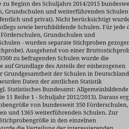
 zu Beginn des Schuljahrs 2014/2015 bundeswe
n, Grundschulen und weiterführenden Schulen
fentlich und privat). Nicht berücksichtigt wurd
llegs sowie berufsbildende Schulen. Für jede 
- Förderschulen, Grundschulen und
Schulen - wurden separate Stichproben gezoge
ichprobe). Ausgehend von einer Bruttostichpro
3500 zu befragenden Schulen wurde die
e auf Grundlage des Anteils der einbezogenen
er Grundgesamtheit der Schulen in Deutschland
wurden Daten der amtlichen Statistik
l. Statistisches Bundesamt: Allgemeinbildende
ie 11 Reihe 1 - Schuljahr 2012/2013). Daraus er
probengröße von bundesweit 350 Förderschulen,
en und 1365 weiterführenden Schulen. Zur
Stichprobengröße in den einzelnen
urde die Verteilung der interessierenden