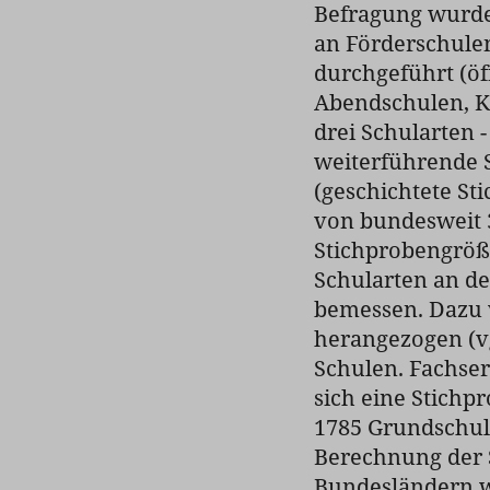
Befragung wurde
an Förderschule
durchgeführt (öf
Abendschulen, Ko
drei Schularten 
weiterführende 
(geschichtete St
von bundesweit 
Stichprobengröß
Schularten an d
bemessen. Dazu 
herangezogen (vg
Schulen. Fachser
sich eine Stich
1785 Grundschul
Berechnung der 
Bundesländern w