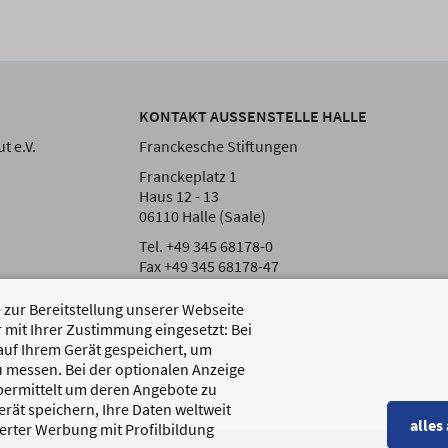
KONTAKT AUSSENSTELLE HALLE
t e.V.
Franckesche Stiftungen
Franckeplatz 1
Haus 12 - 13
06110 Halle (Saale)
Tel. +49 345 68178-0
Fax +49 345 68178-47
zur Bereitstellung unserer Webseite
 mit Ihrer Zustimmung eingesetzt: Bei
auf Ihrem Gerät gespeichert, um
 messen. Bei der optionalen Anzeige
übermittelt um deren Angebote zu
rät speichern, Ihre Daten weltweit
alles
erter Werbung mit Profilbildung