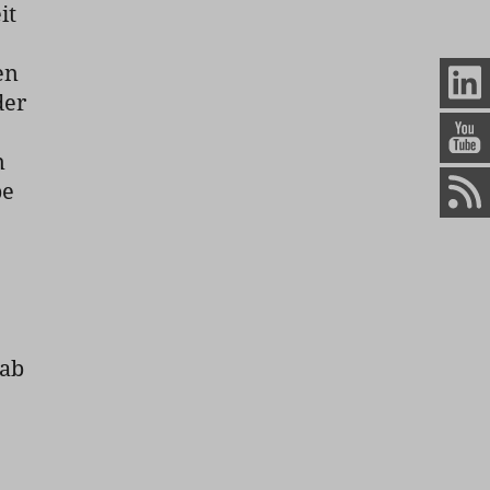
it
en
der
n
be
gab