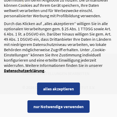
übermittelt um deren Angebote zu nutzen. Die Drittanbieter
können Cookies auf Ihrem Gerät speichern, Ihre Daten
weltweit verarbeiten und für Werbezwecke einschl.
personalisierter Werbung mit Profilbildung verwenden.
Das DJI wird größtenteils gefördert vom Bundesministerium
Durch das Klicken auf „alles akzeptieren“ willigen Sie in alle
für Bildung, Familie,
optionalen Verarbeitungen gem. § 25 Abs. 1 TTDSG sowie Art.
Senioren, Frauen und Jugend
6 Abs. 1 lit. a DSGVO ein. Darüber hinaus willigen Sie gem. Art.
sowie den Bundesländern.
49 Abs. 1 DSGVO ein, dass Drittanbieter Ihre Daten in Ländern
mit niedrigerem Datenschutzniveau verarbeiten, wo lokale
Behörden möglicherweise Zugriff erhalten. Unter „Cookie-
Einstellungen“ können Sie Ihre Zustimmung individuell
konfigurieren und eine erteilte Einwilligung jederzeit
DATENSCHUTZ
IMPRESSUM
widerrufen. Weitere Informationen finden Sie in unserer
KORRUPTIONSPRÄVENTION
BARRIEREFREIHEIT
Datenschutzerklärung
.
COOKIE-EINSTELLUNGEN BEARBEITEN
© 2026 DEUTSCHES JUGENDINSTITUT E.V.
alles akzeptieren
nur Notwendige verwenden