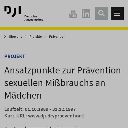
Direkt
Direkt
zum
zum
Tog
Hauptinhalt
Hauptmenü
nav
springen
springen
Über uns
Projekte
Prävention
PROJEKT
Ansatzpunkte zur Prävention
sexuellen Mißbrauchs an
Mädchen
Laufzeit: 01.10.1989 - 31.12.1997
Kurz-URL:
www.dji.de/praevention1