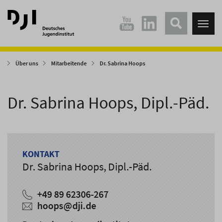
Direkt
Direkt
zum
zum
Tog
Hauptinhalt
Hauptmenü
nav
springen
springen
Über uns
Mitarbeitende
Dr. Sabrina Hoops
Dr. Sabrina Hoops, Dipl.-Päd.
KONTAKT
Dr. Sabrina Hoops, Dipl.-Päd.
+49 89 62306-267
hoops
@
dji.de