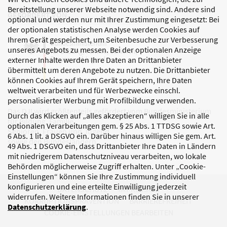
Bereitstellung unserer Webseite notwendig sind. Andere sind
GEFÖRDERT VON
optional und werden nur mit Ihrer Zustimmung eingesetzt: Bei
der optionalen statistischen Analyse werden Cookies auf
Ihrem Gerät gespeichert, um Seitenbesuche zur Verbesserung
unseres Angebots zu messen. Bei der optionalen Anzeige
externer Inhalte werden Ihre Daten an Drittanbieter
übermittelt um deren Angebote zu nutzen. Die Drittanbieter
können Cookies auf Ihrem Gerät speichern, Ihre Daten
weltweit verarbeiten und für Werbezwecke einschl.
personalisierter Werbung mit Profilbildung verwenden.
Das DJI wird größtenteils gefördert vom Bundesministerium
Durch das Klicken auf „alles akzeptieren“ willigen Sie in alle
für Bildung, Familie,
optionalen Verarbeitungen gem. § 25 Abs. 1 TTDSG sowie Art.
Senioren, Frauen und Jugend
6 Abs. 1 lit. a DSGVO ein. Darüber hinaus willigen Sie gem. Art.
sowie den Bundesländern.
49 Abs. 1 DSGVO ein, dass Drittanbieter Ihre Daten in Ländern
mit niedrigerem Datenschutzniveau verarbeiten, wo lokale
Behörden möglicherweise Zugriff erhalten. Unter „Cookie-
Einstellungen“ können Sie Ihre Zustimmung individuell
konfigurieren und eine erteilte Einwilligung jederzeit
DATENSCHUTZ
IMPRESSUM
widerrufen. Weitere Informationen finden Sie in unserer
KORRUPTIONSPRÄVENTION
BARRIEREFREIHEIT
Datenschutzerklärung
.
COOKIE-EINSTELLUNGEN BEARBEITEN