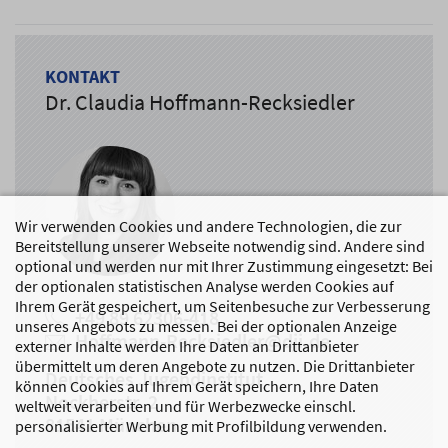
KONTAKT
Dr. Claudia Hoffmann-Recksiedler
Wir verwenden Cookies und andere Technologien, die zur
Bereitstellung unserer Webseite notwendig sind. Andere sind
optional und werden nur mit Ihrer Zustimmung eingesetzt: Bei
der optionalen statistischen Analyse werden Cookies auf
Ihrem Gerät gespeichert, um Seitenbesuche zur Verbesserung
+49 89 62306-418
unseres Angebots zu messen. Bei der optionalen Anzeige
Hoffmann-Recksiedler@dji.de
externer Inhalte werden Ihre Daten an Drittanbieter
übermittelt um deren Angebote zu nutzen. Die Drittanbieter
Deutsches Jugendinstitut
können Cookies auf Ihrem Gerät speichern, Ihre Daten
Nockherstr. 2
weltweit verarbeiten und für Werbezwecke einschl.
81541 München
personalisierter Werbung mit Profilbildung verwenden.