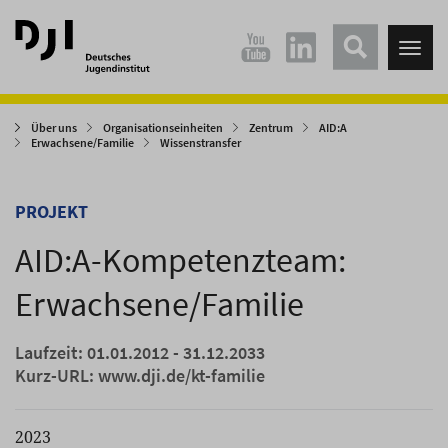
Direkt
Direkt
zum
zum
Tog
Hauptinhalt
Hauptmenü
nav
springen
springen
Über uns
Organisationseinheiten
Zentrum
AID:A
Erwachsene/Familie
Wissenstransfer
PROJEKT
AID:A-Kompetenzteam:
Erwachsene/Familie
Laufzeit: 01.01.2012 - 31.12.2033
Kurz-URL:
www.dji.de/kt-familie
2023