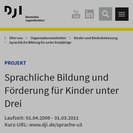
Direkt
Direkt
zum
zum
Tog
Hauptinhalt
Hauptmenü
nav
springen
springen
Über uns
Organisationseinheiten
Kinder und Kinderbetreuung
Sprachliche Bildung für unter Dreijährige
PROJEKT
Sprachliche Bildung und
Förderung für Kinder unter
Drei
Laufzeit: 01.04.2009 - 31.03.2011
Kurz-URL:
www.dji.de/sprache-u3