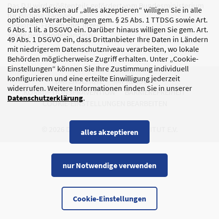
Das DJI wird größtenteils gefördert vom Bundesministerium
Durch das Klicken auf „alles akzeptieren“ willigen Sie in alle
für Bildung, Familie,
optionalen Verarbeitungen gem. § 25 Abs. 1 TTDSG sowie Art.
Senioren, Frauen und Jugend
6 Abs. 1 lit. a DSGVO ein. Darüber hinaus willigen Sie gem. Art.
sowie den Bundesländern.
49 Abs. 1 DSGVO ein, dass Drittanbieter Ihre Daten in Ländern
mit niedrigerem Datenschutzniveau verarbeiten, wo lokale
Behörden möglicherweise Zugriff erhalten. Unter „Cookie-
Einstellungen“ können Sie Ihre Zustimmung individuell
konfigurieren und eine erteilte Einwilligung jederzeit
DATENSCHUTZ
IMPRESSUM
widerrufen. Weitere Informationen finden Sie in unserer
KORRUPTIONSPRÄVENTION
BARRIEREFREIHEIT
Datenschutzerklärung
.
COOKIE-EINSTELLUNGEN BEARBEITEN
© 2026 DEUTSCHES JUGENDINSTITUT E.V.
alles akzeptieren
nur Notwendige verwenden
Cookie-Einstellungen