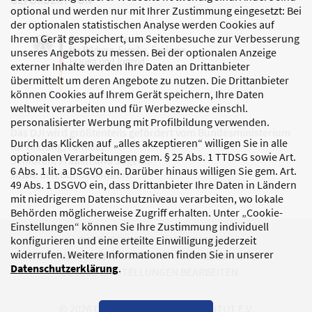
GEFÖRDERT VON
optional und werden nur mit Ihrer Zustimmung eingesetzt: Bei
der optionalen statistischen Analyse werden Cookies auf
Ihrem Gerät gespeichert, um Seitenbesuche zur Verbesserung
unseres Angebots zu messen. Bei der optionalen Anzeige
externer Inhalte werden Ihre Daten an Drittanbieter
übermittelt um deren Angebote zu nutzen. Die Drittanbieter
können Cookies auf Ihrem Gerät speichern, Ihre Daten
weltweit verarbeiten und für Werbezwecke einschl.
personalisierter Werbung mit Profilbildung verwenden.
Das DJI wird größtenteils gefördert vom Bundesministerium
Durch das Klicken auf „alles akzeptieren“ willigen Sie in alle
für Bildung, Familie,
optionalen Verarbeitungen gem. § 25 Abs. 1 TTDSG sowie Art.
Senioren, Frauen und Jugend
6 Abs. 1 lit. a DSGVO ein. Darüber hinaus willigen Sie gem. Art.
sowie den Bundesländern.
49 Abs. 1 DSGVO ein, dass Drittanbieter Ihre Daten in Ländern
mit niedrigerem Datenschutzniveau verarbeiten, wo lokale
Behörden möglicherweise Zugriff erhalten. Unter „Cookie-
Einstellungen“ können Sie Ihre Zustimmung individuell
DATENSCHUTZ
IMPRESSUM
konfigurieren und eine erteilte Einwilligung jederzeit
widerrufen. Weitere Informationen finden Sie in unserer
KORRUPTIONSPRÄVENTION
BARRIEREFREIHEIT
Datenschutzerklärung
.
COOKIE-EINSTELLUNGEN BEARBEITEN
© 2026 DEUTSCHES JUGENDINSTITUT E.V.