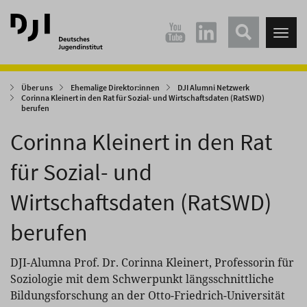
Direkt
Direkt
zum
zum
Tog
Hauptinhalt
Hauptmenü
nav
springen
springen
Über uns
Ehemalige Direktor:innen
DJI Alumni Netzwerk
Corinna Kleinert in den Rat für Sozial- und Wirtschaftsdaten (RatSWD)
berufen
Corinna Kleinert in den Rat
für Sozial- und
Wirtschaftsdaten (RatSWD)
berufen
DJI-Alumna Prof. Dr. Corinna Kleinert, Professorin für
Soziologie mit dem Schwerpunkt längsschnittliche
Bildungsforschung an der Otto-Friedrich-Universität