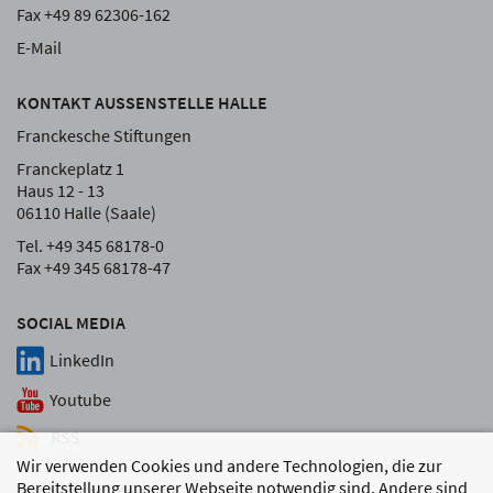
Fax +49 89 62306-162
E-Mail
KONTAKT AUSSENSTELLE HALLE
Franckesche Stiftungen
Franckeplatz 1
Haus 12 - 13
06110 Halle (Saale)
Tel. +49 345 68178-0
Fax +49 345 68178-47
SOCIAL MEDIA
LinkedIn
Youtube
RSS
Wir verwenden Cookies und andere Technologien, die zur
Bereitstellung unserer Webseite notwendig sind. Andere sind