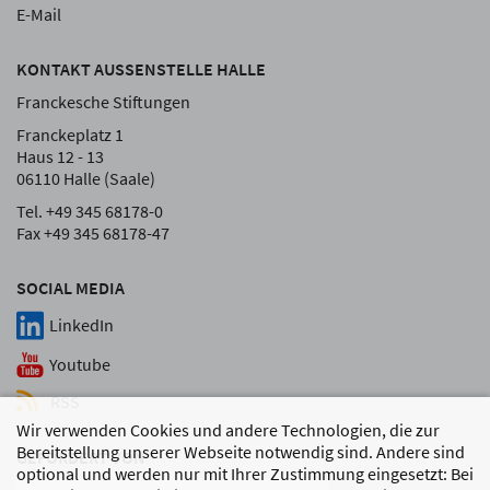
E-Mail
KONTAKT AUSSENSTELLE HALLE
Franckesche Stiftungen
Franckeplatz 1
Haus 12 - 13
06110 Halle (Saale)
Tel. +49 345 68178-0
Fax +49 345 68178-47
SOCIAL MEDIA
LinkedIn
Youtube
RSS
Wir verwenden Cookies und andere Technologien, die zur
Bereitstellung unserer Webseite notwendig sind. Andere sind
GEFÖRDERT VON
optional und werden nur mit Ihrer Zustimmung eingesetzt: Bei