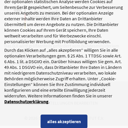
der optionalen statistischen Analyse werden Cookies auf
Ihrem Gerät gespeichert, um Seitenbesuche zur Verbesserung
unseres Angebots zu messen. Bei der optionalen Anzeige
externer Inhalte werden Ihre Daten an Drittanbieter
übermittelt um deren Angebote zu nutzen. Die Drittanbieter
können Cookies auf Ihrem Gerät speichern, Ihre Daten
weltweit verarbeiten und für Werbezwecke einschl.
personalisierter Werbung mit Profilbildung verwenden.
Das DJI wird größtenteils gefördert vom Bundesministerium
Durch das Klicken auf „alles akzeptieren“ willigen Sie in alle
für Bildung, Familie,
optionalen Verarbeitungen gem. § 25 Abs. 1 TTDSG sowie Art.
Senioren, Frauen und Jugend
6 Abs. 1 lit. a DSGVO ein. Darüber hinaus willigen Sie gem. Art.
sowie den Bundesländern.
49 Abs. 1 DSGVO ein, dass Drittanbieter Ihre Daten in Ländern
mit niedrigerem Datenschutzniveau verarbeiten, wo lokale
Behörden möglicherweise Zugriff erhalten. Unter „Cookie-
Einstellungen“ können Sie Ihre Zustimmung individuell
DATENSCHUTZ
IMPRESSUM
konfigurieren und eine erteilte Einwilligung jederzeit
widerrufen. Weitere Informationen finden Sie in unserer
KORRUPTIONSPRÄVENTION
BARRIEREFREIHEIT
Datenschutzerklärung
.
COOKIE-EINSTELLUNGEN BEARBEITEN
© 2026 DEUTSCHES JUGENDINSTITUT E.V.
alles akzeptieren