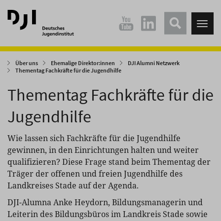
Direkt
Direkt
zum
zum
Tog
Hauptinhalt
Hauptmenü
nav
springen
springen
Über uns
Ehemalige Direktor:innen
DJI Alumni Netzwerk
Thementag Fachkräfte für die Jugendhilfe
Thementag Fachkräfte für die
Jugendhilfe
Wie lassen sich Fachkräfte für die Jugendhilfe
gewinnen, in den Einrichtungen halten und weiter
qualifizieren? Diese Frage stand beim Thementag der
Träger der offenen und freien Jugendhilfe des
Landkreises Stade auf der Agenda.
DJI-Alumna Anke Heydorn, Bildungsmanagerin und
Leiterin des Bildungsbüros im Landkreis Stade sowie