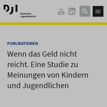
Direkt
Direkt
zum
zum
Tog
Hauptinhalt
Hauptmenü
nav
springen
springen
PUBLIKATIONEN
Wenn das Geld nicht
reicht. Eine Studie zu
Meinungen von Kindern
und Jugendlichen