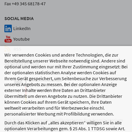
Fax +49 345 68178-47
SOCIAL MEDIA
LinkedIn
Youtube
RSS
Wir verwenden Cookies und andere Technologien, die zur
Bereitstellung unserer Webseite notwendig sind. Andere sind
GEFÖRDERT VON
optional und werden nur mit Ihrer Zustimmung eingesetzt: Bei
der optionalen statistischen Analyse werden Cookies auf
Ihrem Gerät gespeichert, um Seitenbesuche zur Verbesserung
unseres Angebots zu messen. Bei der optionalen Anzeige
externer Inhalte werden Ihre Daten an Drittanbieter
übermittelt um deren Angebote zu nutzen. Die Drittanbieter
können Cookies auf Ihrem Gerät speichern, Ihre Daten
weltweit verarbeiten und für Werbezwecke einschl.
personalisierter Werbung mit Profilbildung verwenden.
Das DJI wird größtenteils gefördert vom Bundesministerium
Durch das Klicken auf „alles akzeptieren“ willigen Sie in alle
für Bildung, Familie,
optionalen Verarbeitungen gem. § 25 Abs. 1 TTDSG sowie Art.
Senioren, Frauen und Jugend