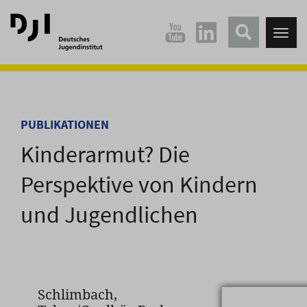
Direkt
Direkt
zum
zum
Tog
Hauptinhalt
Hauptmenü
nav
springen
springen
PUBLIKATIONEN
Kinderarmut? Die
Perspektive von Kindern
und Jugendlichen
Schlimbach,