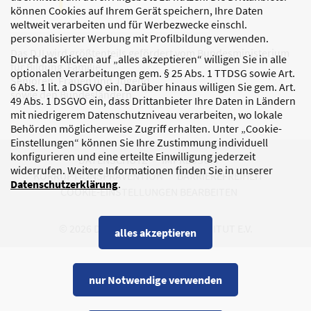
können Cookies auf Ihrem Gerät speichern, Ihre Daten
weltweit verarbeiten und für Werbezwecke einschl.
personalisierter Werbung mit Profilbildung verwenden.
Das DJI wird größtenteils gefördert vom Bundesministerium
Durch das Klicken auf „alles akzeptieren“ willigen Sie in alle
für Bildung, Familie,
optionalen Verarbeitungen gem. § 25 Abs. 1 TTDSG sowie Art.
Senioren, Frauen und Jugend
6 Abs. 1 lit. a DSGVO ein. Darüber hinaus willigen Sie gem. Art.
sowie den Bundesländern.
49 Abs. 1 DSGVO ein, dass Drittanbieter Ihre Daten in Ländern
mit niedrigerem Datenschutzniveau verarbeiten, wo lokale
Behörden möglicherweise Zugriff erhalten. Unter „Cookie-
Einstellungen“ können Sie Ihre Zustimmung individuell
konfigurieren und eine erteilte Einwilligung jederzeit
DATENSCHUTZ
IMPRESSUM
widerrufen. Weitere Informationen finden Sie in unserer
KORRUPTIONSPRÄVENTION
BARRIEREFREIHEIT
Datenschutzerklärung
.
COOKIE-EINSTELLUNGEN BEARBEITEN
© 2026 DEUTSCHES JUGENDINSTITUT E.V.
alles akzeptieren
nur Notwendige verwenden