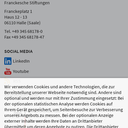
Franckesche Stiftungen
Franckeplatz 1
Haus 12 - 13
06110 Halle (Saale)
Tel. +49 345 68178-0
Fax +49 345 68178-47
SOCIAL MEDIA
LinkedIn
Youtube
RSS
Wir verwenden Cookies und andere Technologien, die zur
Bereitstellung unserer Webseite notwendig sind. Andere sind
GEFÖRDERT VON
optional und werden nur mit Ihrer Zustimmung eingesetzt: Bei
der optionalen statistischen Analyse werden Cookies auf
Ihrem Gerät gespeichert, um Seitenbesuche zur Verbesserung
unseres Angebots zu messen. Bei der optionalen Anzeige
externer Inhalte werden Ihre Daten an Drittanbieter
übermittelt um deren Angebote zu nutzen. Die Drittanbieter