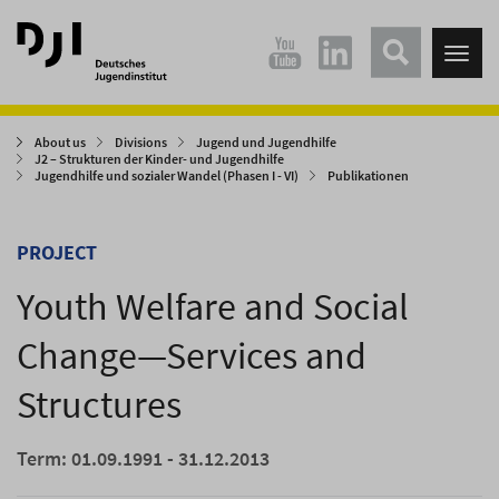
Direkt
Direkt
zum
zum
Tog
Hauptinhalt
Hauptmenü
nav
springen
springen
About us
Divisions
Jugend und Jugendhilfe
J2 – Strukturen der Kinder- und Jugendhilfe
Jugendhilfe und sozialer Wandel (Phasen I - VI)
Publikationen
PROJECT
Youth Welfare and Social
Change—Services and
Structures
Term: 01.09.1991 - 31.12.2013