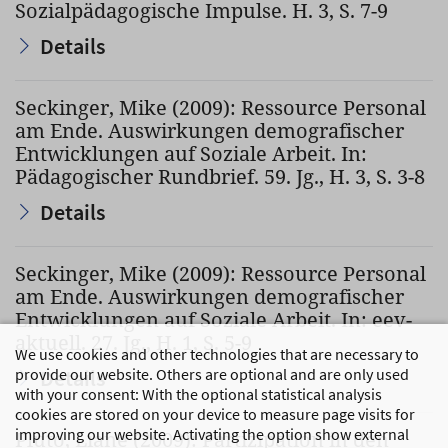
Sozialpädagogische Impulse. H. 3, S. 7-9
Details
Seckinger, Mike (2009): Ressource Personal
am Ende. Auswirkungen demografischer
Entwicklungen auf Soziale Arbeit. In:
Pädagogischer Rundbrief. 59. Jg., H. 3, S. 3-8
Details
Seckinger, Mike (2009): Ressource Personal
am Ende. Auswirkungen demografischer
Entwicklungen auf Soziale Arbeit. In: eev-
aktuell. 27. Jg., H. 1, S. 5-9
We use cookies and other technologies that are necessary to
provide our website. Others are optional and are only used
Details
with your consent: With the optional statistical analysis
cookies are stored on your device to measure page visits for
improving our website. Activating the option show external
Pluto, Liane (2009): Partizipation in den