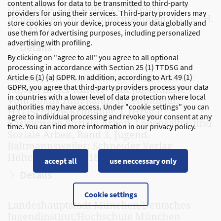
content allows for data to be transmitted to third-party
Hilfen zur Erziehung. Produktive
providers for using their services. Third-party providers may
Irritationen. In: ajs informationen. 45. Jg., H.
store cookies on your device, process your data globally and
2, S. 11-16
use them for advertising purposes, including personalized
advertising with profiling.
Details
By clicking on "agree to all" you agree to all optional
processing in accordance with Section 25 (1) TTDSG and
Santen, Eric van/Seckinger, Mike (2009):
Article 6 (1) (a) GDPR. In addition, according to Art. 49 (1)
GDPR, you agree that third-party providers process your data
Jugend in der Kinder- und Jugendhilfe -
in countries with a lower level of data protection where local
Vom Fokus zum Rand? In: Homfeldt,
authorities may have access. Under "cookie settings" you can
H.G./Schulze-Krüdener, J. (Hrsg.):
agree to individual processing and revoke your consent at any
Basiswissen Soziale Arbeit. Lebensalter und
time. You can find more information in our privacy policy.
Soziale Arbeit, Band 3, Jugend.
Baltmannsweiler: Schneider Verlag
Hohengehren, S. 186-209
accept all
use neccessary only
Details
Cookie settings
Landeshauptstadt München/Deutsches
Jugendinstitut/Hochschule München