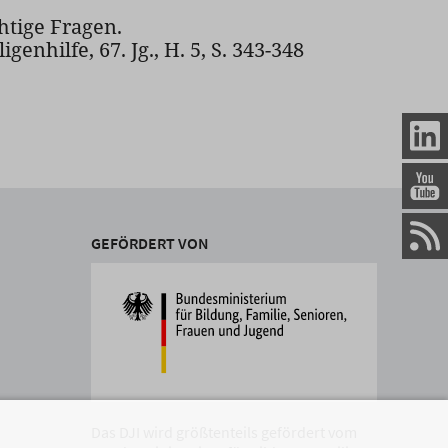
htige Fragen.
genhilfe, 67. Jg., H. 5, S. 343-348
GEFÖRDERT VON
Das DJI wird größtenteils gefördert vom