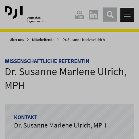
Direkt
Direkt
zum
zum
Tog
Hauptinhalt
Hauptmenü
nav
springen
springen
Über uns
Mitarbeitende
Dr. Susanne Marlene Ulrich
WISSENSCHAFTLICHE REFERENTIN
Dr. Susanne Marlene Ulrich,
MPH
KONTAKT
Dr. Susanne Marlene Ulrich, MPH