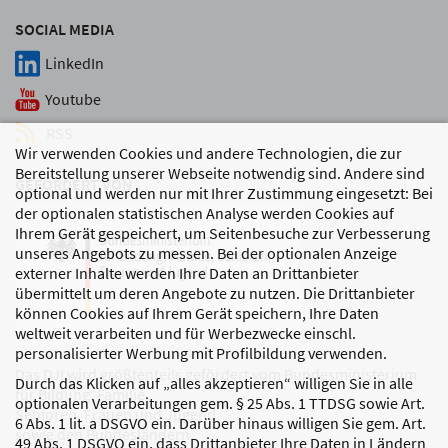
SOCIAL MEDIA
LinkedIn
Youtube
RSS
Wir verwenden Cookies und andere Technologien, die zur
Bereitstellung unserer Webseite notwendig sind. Andere sind
GEFÖRDERT VON
optional und werden nur mit Ihrer Zustimmung eingesetzt: Bei
der optionalen statistischen Analyse werden Cookies auf
Ihrem Gerät gespeichert, um Seitenbesuche zur Verbesserung
unseres Angebots zu messen. Bei der optionalen Anzeige
externer Inhalte werden Ihre Daten an Drittanbieter
übermittelt um deren Angebote zu nutzen. Die Drittanbieter
können Cookies auf Ihrem Gerät speichern, Ihre Daten
weltweit verarbeiten und für Werbezwecke einschl.
personalisierter Werbung mit Profilbildung verwenden.
Das DJI wird größtenteils gefördert vom Bundesministerium
Durch das Klicken auf „alles akzeptieren“ willigen Sie in alle
für Bildung, Familie,
optionalen Verarbeitungen gem. § 25 Abs. 1 TTDSG sowie Art.
Senioren, Frauen und Jugend
6 Abs. 1 lit. a DSGVO ein. Darüber hinaus willigen Sie gem. Art.
sowie den Bundesländern.
49 Abs. 1 DSGVO ein, dass Drittanbieter Ihre Daten in Ländern