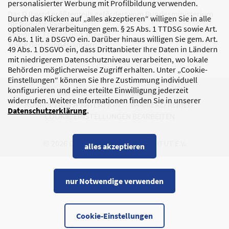
personalisierter Werbung mit Profilbildung verwenden.
Das DJI wird größtenteils gefördert vom Bundesministerium
Durch das Klicken auf „alles akzeptieren“ willigen Sie in alle
für Bildung, Familie,
optionalen Verarbeitungen gem. § 25 Abs. 1 TTDSG sowie Art.
Senioren, Frauen und Jugend
6 Abs. 1 lit. a DSGVO ein. Darüber hinaus willigen Sie gem. Art.
sowie den Bundesländern.
49 Abs. 1 DSGVO ein, dass Drittanbieter Ihre Daten in Ländern
mit niedrigerem Datenschutzniveau verarbeiten, wo lokale
Behörden möglicherweise Zugriff erhalten. Unter „Cookie-
Einstellungen“ können Sie Ihre Zustimmung individuell
konfigurieren und eine erteilte Einwilligung jederzeit
DATENSCHUTZ
IMPRESSUM
widerrufen. Weitere Informationen finden Sie in unserer
KORRUPTIONSPRÄVENTION
BARRIEREFREIHEIT
Datenschutzerklärung
.
COOKIE-EINSTELLUNGEN BEARBEITEN
© 2026 DEUTSCHES JUGENDINSTITUT E.V.
alles akzeptieren
nur Notwendige verwenden
Cookie-Einstellungen