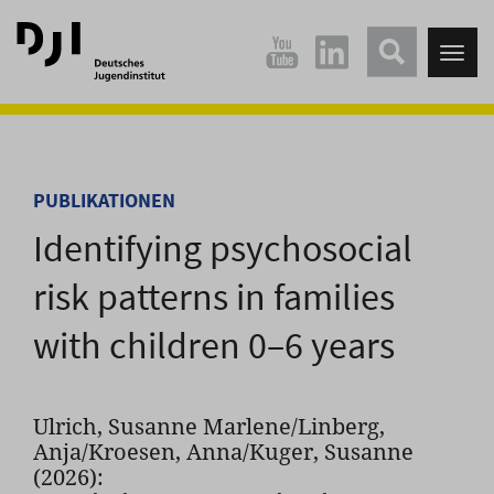
Direkt
Direkt
zum
zum
Tog
Hauptinhalt
Hauptmenü
nav
springen
springen
PUBLIKATIONEN
Identifying psychosocial
risk patterns in families
with children 0–6 years
Ulrich, Susanne Marlene/Linberg,
Anja/Kroesen, Anna/Kuger, Susanne
(2026):