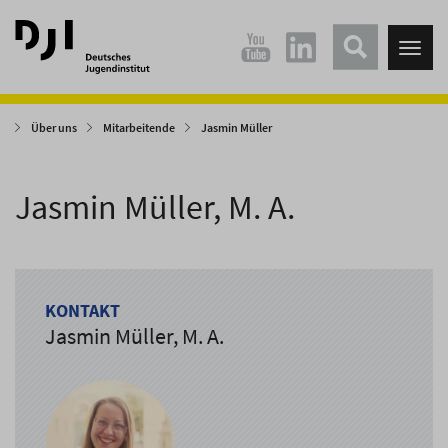
Direkt
Direkt
zum
zum
Tog
Hauptinhalt
Hauptmenü
nav
springen
springen
Über uns
Mitarbeitende
Jasmin Müller
Jasmin Müller, M. A.
KONTAKT
Jasmin Müller, M. A.