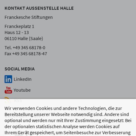
KONTAKT AUSSENSTELLE HALLE
Franckesche Stiftungen
Franckeplatz 1
Haus 12 - 13
06110 Halle (Saale)
Tel. +49 345 68178-0
Fax +49 345 68178-47
SOCIAL MEDIA
LinkedIn
Youtube
RSS
Wir verwenden Cookies und andere Technologien, die zur
Bereitstellung unserer Webseite notwendig sind. Andere sind
GEFÖRDERT VON
optional und werden nur mit Ihrer Zustimmung eingesetzt: Bei
der optionalen statistischen Analyse werden Cookies auf
Ihrem Gerät gespeichert, um Seitenbesuche zur Verbesserung