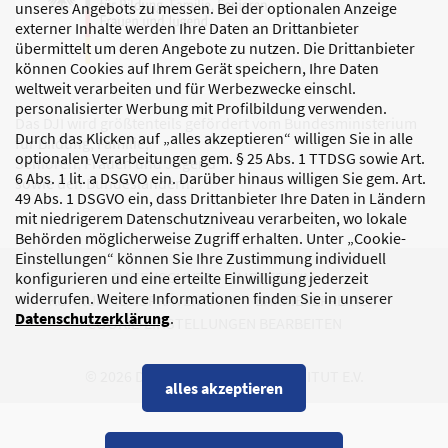
unseres Angebots zu messen. Bei der optionalen Anzeige
externer Inhalte werden Ihre Daten an Drittanbieter
übermittelt um deren Angebote zu nutzen. Die Drittanbieter
können Cookies auf Ihrem Gerät speichern, Ihre Daten
weltweit verarbeiten und für Werbezwecke einschl.
personalisierter Werbung mit Profilbildung verwenden.
Das DJI wird größtenteils gefördert vom Bundesministerium
Durch das Klicken auf „alles akzeptieren“ willigen Sie in alle
für Bildung, Familie,
optionalen Verarbeitungen gem. § 25 Abs. 1 TTDSG sowie Art.
Senioren, Frauen und Jugend
6 Abs. 1 lit. a DSGVO ein. Darüber hinaus willigen Sie gem. Art.
sowie den Bundesländern.
49 Abs. 1 DSGVO ein, dass Drittanbieter Ihre Daten in Ländern
mit niedrigerem Datenschutzniveau verarbeiten, wo lokale
Behörden möglicherweise Zugriff erhalten. Unter „Cookie-
Einstellungen“ können Sie Ihre Zustimmung individuell
DATENSCHUTZ
IMPRESSUM
konfigurieren und eine erteilte Einwilligung jederzeit
widerrufen. Weitere Informationen finden Sie in unserer
KORRUPTIONSPRÄVENTION
BARRIEREFREIHEIT
Datenschutzerklärung
.
COOKIE-EINSTELLUNGEN BEARBEITEN
© 2026 DEUTSCHES JUGENDINSTITUT E.V.
alles akzeptieren