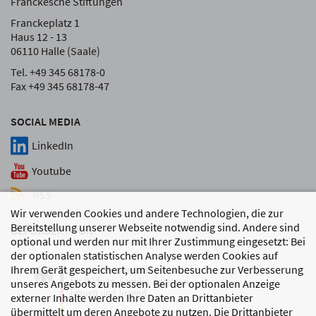
Franckesche Stiftungen
Franckeplatz 1
Haus 12 - 13
06110 Halle (Saale)
Tel. +49 345 68178-0
Fax +49 345 68178-47
SOCIAL MEDIA
LinkedIn
Youtube
RSS
Wir verwenden Cookies und andere Technologien, die zur
Bereitstellung unserer Webseite notwendig sind. Andere sind
GEFÖRDERT VON
optional und werden nur mit Ihrer Zustimmung eingesetzt: Bei
der optionalen statistischen Analyse werden Cookies auf
Ihrem Gerät gespeichert, um Seitenbesuche zur Verbesserung
unseres Angebots zu messen. Bei der optionalen Anzeige
externer Inhalte werden Ihre Daten an Drittanbieter
übermittelt um deren Angebote zu nutzen. Die Drittanbieter