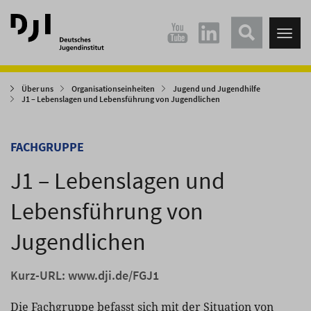
Direkt
Direkt
zum
zum
Tog
Hauptinhalt
Hauptmenü
nav
springen
springen
Über uns
Organisationseinheiten
Jugend und Jugendhilfe
J1 – Lebenslagen und Lebensführung von Jugendlichen
FACHGRUPPE
J1 – Lebenslagen und
Lebensführung von
Jugendlichen
Kurz-URL:
www.dji.de/FGJ1
Die Fachgruppe befasst sich mit der Situation von