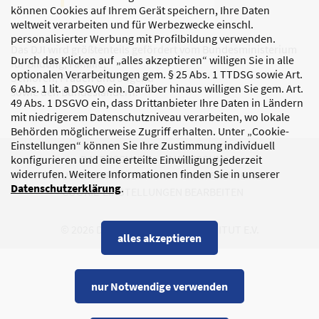
können Cookies auf Ihrem Gerät speichern, Ihre Daten
weltweit verarbeiten und für Werbezwecke einschl.
personalisierter Werbung mit Profilbildung verwenden.
Das DJI wird größtenteils gefördert vom Bundesministerium
Durch das Klicken auf „alles akzeptieren“ willigen Sie in alle
für Bildung, Familie,
optionalen Verarbeitungen gem. § 25 Abs. 1 TTDSG sowie Art.
Senioren, Frauen und Jugend
6 Abs. 1 lit. a DSGVO ein. Darüber hinaus willigen Sie gem. Art.
sowie den Bundesländern.
49 Abs. 1 DSGVO ein, dass Drittanbieter Ihre Daten in Ländern
mit niedrigerem Datenschutzniveau verarbeiten, wo lokale
Behörden möglicherweise Zugriff erhalten. Unter „Cookie-
Einstellungen“ können Sie Ihre Zustimmung individuell
DATENSCHUTZ
IMPRESSUM
konfigurieren und eine erteilte Einwilligung jederzeit
widerrufen. Weitere Informationen finden Sie in unserer
KORRUPTIONSPRÄVENTION
BARRIEREFREIHEIT
Datenschutzerklärung
.
COOKIE-EINSTELLUNGEN BEARBEITEN
© 2026 DEUTSCHES JUGENDINSTITUT E.V.
alles akzeptieren
nur Notwendige verwenden