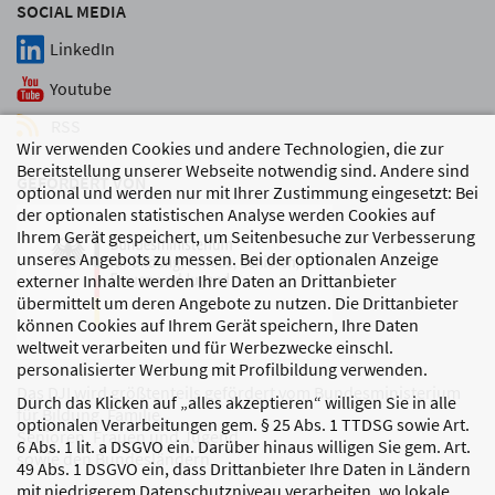
SOCIAL MEDIA
LinkedIn
Youtube
RSS
Wir verwenden Cookies und andere Technologien, die zur
Bereitstellung unserer Webseite notwendig sind. Andere sind
GEFÖRDERT VON
optional und werden nur mit Ihrer Zustimmung eingesetzt: Bei
der optionalen statistischen Analyse werden Cookies auf
Ihrem Gerät gespeichert, um Seitenbesuche zur Verbesserung
unseres Angebots zu messen. Bei der optionalen Anzeige
externer Inhalte werden Ihre Daten an Drittanbieter
übermittelt um deren Angebote zu nutzen. Die Drittanbieter
können Cookies auf Ihrem Gerät speichern, Ihre Daten
weltweit verarbeiten und für Werbezwecke einschl.
personalisierter Werbung mit Profilbildung verwenden.
Das DJI wird größtenteils gefördert vom Bundesministerium
Durch das Klicken auf „alles akzeptieren“ willigen Sie in alle
für Bildung, Familie,
optionalen Verarbeitungen gem. § 25 Abs. 1 TTDSG sowie Art.
Senioren, Frauen und Jugend
6 Abs. 1 lit. a DSGVO ein. Darüber hinaus willigen Sie gem. Art.
sowie den Bundesländern.
49 Abs. 1 DSGVO ein, dass Drittanbieter Ihre Daten in Ländern
mit niedrigerem Datenschutzniveau verarbeiten, wo lokale