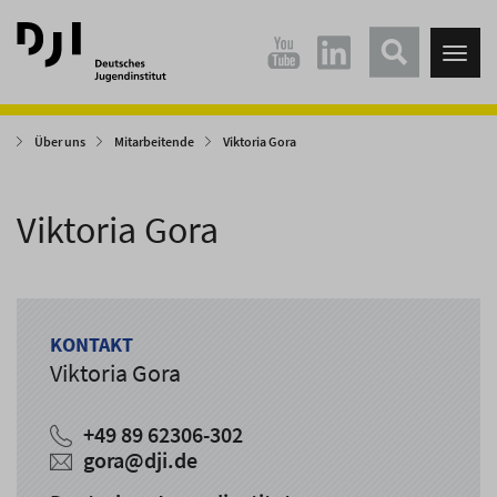
Direkt
Direkt
zum
zum
Tog
Hauptinhalt
Hauptmenü
nav
springen
springen
Über uns
Mitarbeitende
Viktoria Gora
Viktoria Gora
KONTAKT
Viktoria Gora
+49 89 62306-302
gora
@
dji.de