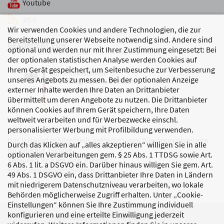
Youtube
RSS
Wir verwenden Cookies und andere Technologien, die zur
Bereitstellung unserer Webseite notwendig sind. Andere sind
GEFÖRDERT VON
optional und werden nur mit Ihrer Zustimmung eingesetzt: Bei
der optionalen statistischen Analyse werden Cookies auf
Ihrem Gerät gespeichert, um Seitenbesuche zur Verbesserung
unseres Angebots zu messen. Bei der optionalen Anzeige
externer Inhalte werden Ihre Daten an Drittanbieter
übermittelt um deren Angebote zu nutzen. Die Drittanbieter
können Cookies auf Ihrem Gerät speichern, Ihre Daten
weltweit verarbeiten und für Werbezwecke einschl.
personalisierter Werbung mit Profilbildung verwenden.
Das DJI wird größtenteils gefördert vom Bundesministerium
Durch das Klicken auf „alles akzeptieren“ willigen Sie in alle
für Bildung, Familie,
optionalen Verarbeitungen gem. § 25 Abs. 1 TTDSG sowie Art.
Senioren, Frauen und Jugend
6 Abs. 1 lit. a DSGVO ein. Darüber hinaus willigen Sie gem. Art.
sowie den Bundesländern.
49 Abs. 1 DSGVO ein, dass Drittanbieter Ihre Daten in Ländern
mit niedrigerem Datenschutzniveau verarbeiten, wo lokale
Behörden möglicherweise Zugriff erhalten. Unter „Cookie-
Einstellungen“ können Sie Ihre Zustimmung individuell
konfigurieren und eine erteilte Einwilligung jederzeit
DATENSCHUTZ
IMPRESSUM