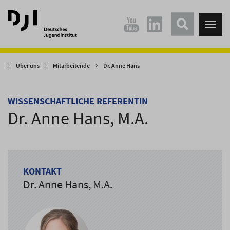
Direkt
Direkt
zum
zum
Tog
Hauptinhalt
Hauptmenü
nav
springen
springen
Über uns
Mitarbeitende
Dr. Anne Hans
WISSENSCHAFTLICHE REFERENTIN
Dr. Anne Hans, M.A.
KONTAKT
Dr. Anne Hans, M.A.