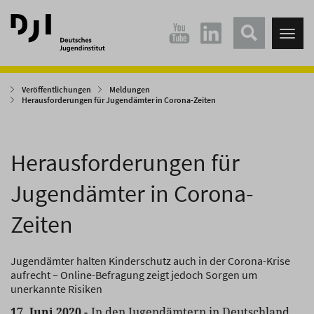
Direkt
Direkt
zum
zum
Tog
Hauptinhalt
Hauptmenü
nav
springen
springen
Veröffentlichungen
Meldungen
Herausforderungen für Jugendämter in Corona-Zeiten
Herausforderungen für
Jugendämter in Corona-
Zeiten
Jugendämter halten Kinderschutz auch in der Corona-Krise
aufrecht – Online-Befragung zeigt jedoch Sorgen um
unerkannte Risiken
17. Juni 2020 -
In den Jugendämtern in Deutschland