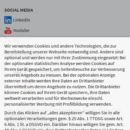
SOCIAL MEDIA
LinkedIn
Youtube
RSS
Wir verwenden Cookies und andere Technologien, die zur
Bereitstellung unserer Webseite notwendig sind. Andere sind
GEFÖRDERT VON
optional und werden nur mit Ihrer Zustimmung eingesetzt: Bei
der optionalen statistischen Analyse werden Cookies auf
Ihrem Gerät gespeichert, um Seitenbesuche zur Verbesserung
unseres Angebots zu messen. Bei der optionalen Anzeige
externer Inhalte werden Ihre Daten an Drittanbieter
übermittelt um deren Angebote zu nutzen. Die Drittanbieter
können Cookies auf Ihrem Gerät speichern, Ihre Daten
weltweit verarbeiten und für Werbezwecke einschl.
personalisierter Werbung mit Profilbildung verwenden.
Das DJI wird größtenteils gefördert vom Bundesministerium
Durch das Klicken auf „alles akzeptieren“ willigen Sie in alle
für Bildung, Familie,
optionalen Verarbeitungen gem. § 25 Abs. 1 TTDSG sowie Art.
Senioren, Frauen und Jugend
6 Abs. 1 lit. a DSGVO ein. Darüber hinaus willigen Sie gem. Art.
sowie den Bundesländern.