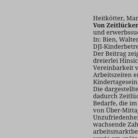
Heitkötter, Mar
Von Zeitlücken
und erwerbssuc
In: Bien, Walt
DJI-Kinderbetre
Der Beitrag zei
dreierlei Hins
Vereinbarkeit v
Arbeitszeiten 
Kindertagesein
Die dargestellt
dadurch Zeitlü
Bedarfe, die im
von Über-Mitta
Unzufriedenheit
wachsende Zahl 
arbeitsmarktbe