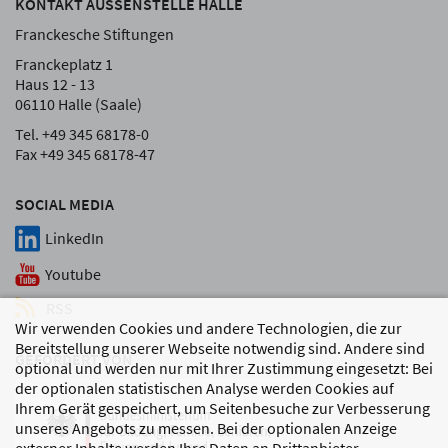
KONTAKT AUSSENSTELLE HALLE
Franckesche Stiftungen
Franckeplatz 1
Haus 12 - 13
06110 Halle (Saale)
Tel. +49 345 68178-0
Fax +49 345 68178-47
SOCIAL MEDIA
LinkedIn
Youtube
RSS
Wir verwenden Cookies und andere Technologien, die zur
Bereitstellung unserer Webseite notwendig sind. Andere sind
GEFÖRDERT VON
optional und werden nur mit Ihrer Zustimmung eingesetzt: Bei
der optionalen statistischen Analyse werden Cookies auf
Ihrem Gerät gespeichert, um Seitenbesuche zur Verbesserung
unseres Angebots zu messen. Bei der optionalen Anzeige