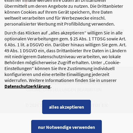
externer Inhalte werden Ihre Daten an Drittanbieter
übermittelt um deren Angebote zu nutzen. Die Drittanbieter
können Cookies auf Ihrem Gerät speichern, Ihre Daten
weltweit verarbeiten und für Werbezwecke einschl.
personalisierter Werbung mit Profilbildung verwenden.
Das DJI wird größtenteils gefördert vom Bundesministerium
Durch das Klicken auf „alles akzeptieren“ willigen Sie in alle
für Bildung, Familie,
optionalen Verarbeitungen gem. § 25 Abs. 1 TTDSG sowie Art.
Senioren, Frauen und Jugend
6 Abs. 1 lit. a DSGVO ein. Darüber hinaus willigen Sie gem. Art.
sowie den Bundesländern.
49 Abs. 1 DSGVO ein, dass Drittanbieter Ihre Daten in Ländern
mit niedrigerem Datenschutzniveau verarbeiten, wo lokale
Behörden möglicherweise Zugriff erhalten. Unter „Cookie-
Einstellungen“ können Sie Ihre Zustimmung individuell
konfigurieren und eine erteilte Einwilligung jederzeit
DATENSCHUTZ
IMPRESSUM
widerrufen. Weitere Informationen finden Sie in unserer
KORRUPTIONSPRÄVENTION
BARRIEREFREIHEIT
Datenschutzerklärung
.
COOKIE-EINSTELLUNGEN BEARBEITEN
© 2026 DEUTSCHES JUGENDINSTITUT E.V.
alles akzeptieren
nur Notwendige verwenden