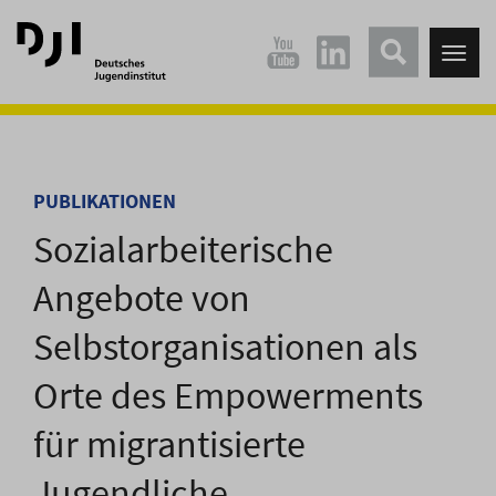
Direkt
Direkt
zum
zum
Tog
Hauptinhalt
Hauptmenü
nav
springen
springen
PUBLIKATIONEN
Sozialarbeiterische
Angebote von
Selbstorganisationen als
Orte des Empowerments
für migrantisierte
Jugendliche