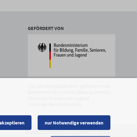
GEFÖRDERT VON
Das DJI wird größtenteils gefördert vom
Bundesministerium für Bildung, Familie,
Senioren, Frauen und Jugend
sowie den Bundesländern.
 akzeptieren
nur Notwendige verwenden
© 2026 DEUTSCHES JUGENDINSTITUT E.V.