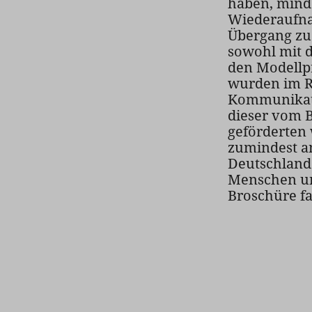
haben, minde
Wiederaufna
Übergang zu 
sowohl mit d
den Modellp
wurden im R
Kommunikati
dieser vom 
geförderten 
zumindest an
Deutschland 
Menschen unt
Broschüre fa