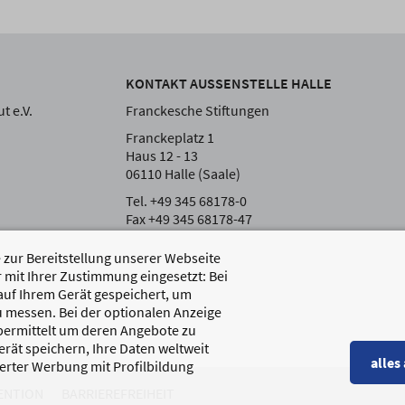
KONTAKT AUSSENSTELLE HALLE
t e.V.
Franckesche Stiftungen
Franckeplatz 1
Haus 12 - 13
06110 Halle (Saale)
Tel. +49 345 68178-0
Fax +49 345 68178-47
zur Bereitstellung unserer Webseite
 mit Ihrer Zustimmung eingesetzt: Bei
auf Ihrem Gerät gespeichert, um
 messen. Bei der optionalen Anzeige
übermittelt um deren Angebote zu
rät speichern, Ihre Daten weltweit
alles
erter Werbung mit Profilbildung
ENTION
BARRIEREFREIHEIT