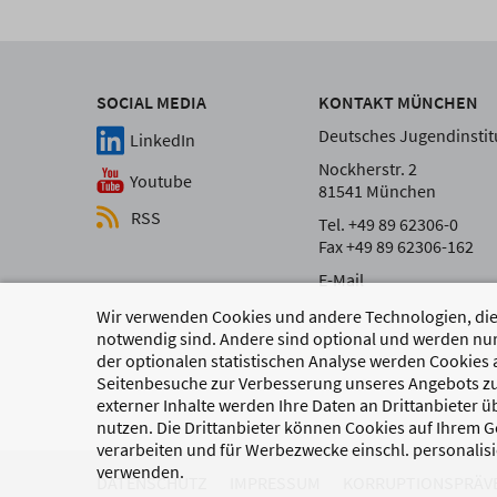
SOCIAL MEDIA
KONTAKT MÜNCHEN
Deutsches Jugendinstitu
LinkedIn
Nockherstr. 2
Youtube
81541 München
RSS
Tel. +49 89 62306-0
Fax +49 89 62306-162
E-Mail
Wir verwenden Cookies und andere Technologien, die 
notwendig sind. Andere sind optional und werden nur
der optionalen statistischen Analyse werden Cookies 
Seitenbesuche zur Verbesserung unseres Angebots zu
externer Inhalte werden Ihre Daten an Drittanbieter 
nutzen. Die Drittanbieter können Cookies auf Ihrem Ge
verarbeiten und für Werbezwecke einschl. personalisi
verwenden.
DATENSCHUTZ
IMPRESSUM
KORRUPTIONSPRÄV