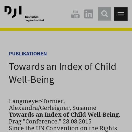
Direkt
Direkt
zum
zum
Tog
Hauptinhalt
Hauptmenü
nav
springen
springen
PUBLIKATIONEN
Towards an Index of Child
Well-Being
Langmeyer-Tornier,
Alexandra/Gerleigner, Susanne
Towards an Index of Child Well-Being.
Prag "Conference." 28.08.2015
Since the UN Convention on the Rights