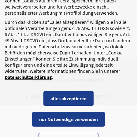
können Cookies auf Ihrem Gerät speichern, Ihre Daten
weltweit verarbeiten und für Werbezwecke einschl.
personalisierter Werbung mit Profilbildung verwenden.
Das DJI wird größtenteils gefördert vom Bundesministerium
Durch das Klicken auf „alles akzeptieren“ willigen Sie in alle
für Bildung, Familie,
optionalen Verarbeitungen gem. § 25 Abs. 1 TTDSG sowie Art.
Senioren, Frauen und Jugend
6 Abs. 1 lit. a DSGVO ein. Darüber hinaus willigen Sie gem. Art.
sowie den Bundesländern.
49 Abs. 1 DSGVO ein, dass Drittanbieter Ihre Daten in Ländern
mit niedrigerem Datenschutzniveau verarbeiten, wo lokale
Behörden möglicherweise Zugriff erhalten. Unter „Cookie-
Einstellungen“ können Sie Ihre Zustimmung individuell
konfigurieren und eine erteilte Einwilligung jederzeit
DATENSCHUTZ
IMPRESSUM
widerrufen. Weitere Informationen finden Sie in unserer
KORRUPTIONSPRÄVENTION
BARRIEREFREIHEIT
Datenschutzerklärung
.
COOKIE-EINSTELLUNGEN BEARBEITEN
© 2026 DEUTSCHES JUGENDINSTITUT E.V.
alles akzeptieren
nur Notwendige verwenden