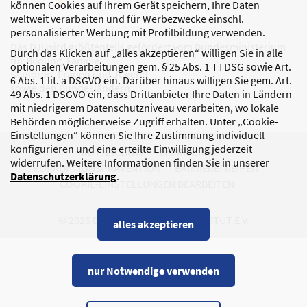
können Cookies auf Ihrem Gerät speichern, Ihre Daten
weltweit verarbeiten und für Werbezwecke einschl.
personalisierter Werbung mit Profilbildung verwenden.
Das DJI wird größtenteils gefördert vom Bundesministerium
Durch das Klicken auf „alles akzeptieren“ willigen Sie in alle
für Bildung, Familie,
optionalen Verarbeitungen gem. § 25 Abs. 1 TTDSG sowie Art.
Senioren, Frauen und Jugend
6 Abs. 1 lit. a DSGVO ein. Darüber hinaus willigen Sie gem. Art.
sowie den Bundesländern.
49 Abs. 1 DSGVO ein, dass Drittanbieter Ihre Daten in Ländern
mit niedrigerem Datenschutzniveau verarbeiten, wo lokale
Behörden möglicherweise Zugriff erhalten. Unter „Cookie-
Einstellungen“ können Sie Ihre Zustimmung individuell
konfigurieren und eine erteilte Einwilligung jederzeit
DATENSCHUTZ
IMPRESSUM
widerrufen. Weitere Informationen finden Sie in unserer
KORRUPTIONSPRÄVENTION
BARRIEREFREIHEIT
Datenschutzerklärung
.
COOKIE-EINSTELLUNGEN BEARBEITEN
© 2026 DEUTSCHES JUGENDINSTITUT E.V.
alles akzeptieren
nur Notwendige verwenden