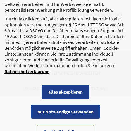
weltweit verarbeiten und für Werbezwecke einschl.
personalisierter Werbung mit Profilbildung verwenden.
Das DJI wird größtenteils gefördert vom Bundesministerium
Durch das Klicken auf „alles akzeptieren“ willigen Sie in alle
für Bildung, Familie,
optionalen Verarbeitungen gem. § 25 Abs. 1 TTDSG sowie Art.
Senioren, Frauen und Jugend
6 Abs. 1 lit. a DSGVO ein. Darüber hinaus willigen Sie gem. Art.
sowie den Bundesländern.
49 Abs. 1 DSGVO ein, dass Drittanbieter Ihre Daten in Ländern
mit niedrigerem Datenschutzniveau verarbeiten, wo lokale
Behörden möglicherweise Zugriff erhalten. Unter „Cookie-
Einstellungen“ können Sie Ihre Zustimmung individuell
DATENSCHUTZ
IMPRESSUM
konfigurieren und eine erteilte Einwilligung jederzeit
widerrufen. Weitere Informationen finden Sie in unserer
KORRUPTIONSPRÄVENTION
BARRIEREFREIHEIT
Datenschutzerklärung
.
COOKIE-EINSTELLUNGEN BEARBEITEN
© 2026 DEUTSCHES JUGENDINSTITUT E.V.
alles akzeptieren
nur Notwendige verwenden