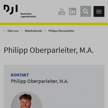
Direkt
Direkt
zum
zum
Tog
Hauptinhalt
Hauptmenü
nav
springen
springen
Über uns
Mitarbeitende
Philipp Oberparleiter
Philipp Oberparleiter, M.A.
KONTAKT
Philipp Oberparleiter, M.A.