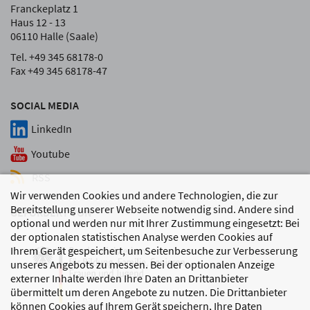
Franckeplatz 1
Haus 12 - 13
06110 Halle (Saale)
Tel. +49 345 68178-0
Fax +49 345 68178-47
SOCIAL MEDIA
LinkedIn
Youtube
RSS
Wir verwenden Cookies und andere Technologien, die zur
Bereitstellung unserer Webseite notwendig sind. Andere sind
GEFÖRDERT VON
optional und werden nur mit Ihrer Zustimmung eingesetzt: Bei
der optionalen statistischen Analyse werden Cookies auf
Ihrem Gerät gespeichert, um Seitenbesuche zur Verbesserung
unseres Angebots zu messen. Bei der optionalen Anzeige
externer Inhalte werden Ihre Daten an Drittanbieter
übermittelt um deren Angebote zu nutzen. Die Drittanbieter
können Cookies auf Ihrem Gerät speichern, Ihre Daten