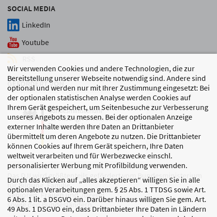
SOCIAL MEDIA
LinkedIn
Youtube
RSS
Wir verwenden Cookies und andere Technologien, die zur
Bereitstellung unserer Webseite notwendig sind. Andere sind
GEFÖRDERT VON
optional und werden nur mit Ihrer Zustimmung eingesetzt: Bei
der optionalen statistischen Analyse werden Cookies auf
Ihrem Gerät gespeichert, um Seitenbesuche zur Verbesserung
unseres Angebots zu messen. Bei der optionalen Anzeige
externer Inhalte werden Ihre Daten an Drittanbieter
übermittelt um deren Angebote zu nutzen. Die Drittanbieter
können Cookies auf Ihrem Gerät speichern, Ihre Daten
weltweit verarbeiten und für Werbezwecke einschl.
personalisierter Werbung mit Profilbildung verwenden.
Das DJI wird größtenteils gefördert vom Bundesministerium
Durch das Klicken auf „alles akzeptieren“ willigen Sie in alle
für Bildung, Familie,
optionalen Verarbeitungen gem. § 25 Abs. 1 TTDSG sowie Art.
Senioren, Frauen und Jugend
6 Abs. 1 lit. a DSGVO ein. Darüber hinaus willigen Sie gem. Art.
sowie den Bundesländern.
49 Abs. 1 DSGVO ein, dass Drittanbieter Ihre Daten in Ländern