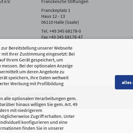
t e.V.
Franckesche Stiftungen
Franckeplatz 1
Haus 12 - 13
06110 Halle (Saale)
Tel. +49 345 68178-0
Fax +49 345 68178-47
zur Bereitstellung unserer Webseite
 mit Ihrer Zustimmung eingesetzt: Bei
auf Ihrem Gerät gespeichert, um
 messen. Bei der optionalen Anzeige
übermittelt um deren Angebote zu
rät speichern, Ihre Daten weltweit
alles
erter Werbung mit Profilbildung
ENTION
BARRIEREFREIHEIT
 in alle optionalen Verarbeitungen gem.
 Darüber hinaus willigen Sie gem. Art. 49
ndern mit niedrigerem
öglicherweise Zugriff erhalten. Unter
ndividuell konfigurieren und eine
formationen finden Sie in unserer