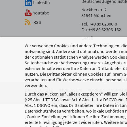
Deutsches Jugendinstitu
LinkedIn
Nockherstr. 2
Youtube
81541 München
RSS
Tel. +49 89 62306-0
Fax +49 89 62306-162
E-Mail
Wir verwenden Cookies und andere Technologien, die 
notwendig sind. Andere sind optional und werden nur
der optionalen statistischen Analyse werden Cookies 
Seitenbesuche zur Verbesserung unseres Angebots zu
externer Inhalte werden Ihre Daten an Drittanbieter 
nutzen. Die Drittanbieter können Cookies auf Ihrem Ge
verarbeiten und für Werbezwecke einschl. personalisi
verwenden.
DATENSCHUTZ
IMPRESSUM
KORRUPTIONSPRÄV
Durch das Klicken auf „alles akzeptieren“ willigen Sie
COOKIE-EINSTELLUNGEN BEARBEITEN
§ 25 Abs. 1 TTDSG sowie Art. 6 Abs. 1 lit. a DSGVO ein.
Abs. 1 DSGVO ein, dass Drittanbieter Ihre Daten in Lä
Datenschutzniveau verarbeiten, wo lokale Behörden m
„Cookie-Einstellungen“ können Sie Ihre Zustimmung i
erteilte Einwilligung jederzeit widerrufen. Weitere In