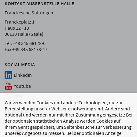
KONTAKT AUSSENSTELLE HALLE
Franckesche Stiftungen
Franckeplatz 1
Haus 12 - 13
06110 Halle (Saale)
Tel. +49 345 68178-0
Fax +49 345 68178-47
SOCIAL MEDIA
LinkedIn
Youtube
RSS
Wir verwenden Cookies und andere Technologien, die zur
Bereitstellung unserer Webseite notwendig sind. Andere sind
GEFÖRDERT VON
optional und werden nur mit Ihrer Zustimmung eingesetzt: Bei
der optionalen statistischen Analyse werden Cookies auf
Ihrem Gerät gespeichert, um Seitenbesuche zur Verbesserung
unseres Angebots zu messen. Bei der optionalen Anzeige