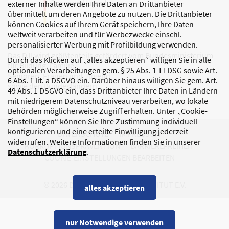
externer Inhalte werden Ihre Daten an Drittanbieter
übermittelt um deren Angebote zu nutzen. Die Drittanbieter
können Cookies auf Ihrem Gerät speichern, Ihre Daten
weltweit verarbeiten und für Werbezwecke einschl.
personalisierter Werbung mit Profilbildung verwenden.
Das DJI wird größtenteils gefördert vom Bundesministerium
Durch das Klicken auf „alles akzeptieren“ willigen Sie in alle
für Bildung, Familie,
optionalen Verarbeitungen gem. § 25 Abs. 1 TTDSG sowie Art.
Senioren, Frauen und Jugend
6 Abs. 1 lit. a DSGVO ein. Darüber hinaus willigen Sie gem. Art.
sowie den Bundesländern.
49 Abs. 1 DSGVO ein, dass Drittanbieter Ihre Daten in Ländern
mit niedrigerem Datenschutzniveau verarbeiten, wo lokale
Behörden möglicherweise Zugriff erhalten. Unter „Cookie-
Einstellungen“ können Sie Ihre Zustimmung individuell
konfigurieren und eine erteilte Einwilligung jederzeit
DATENSCHUTZ
IMPRESSUM
widerrufen. Weitere Informationen finden Sie in unserer
KORRUPTIONSPRÄVENTION
BARRIEREFREIHEIT
Datenschutzerklärung
.
COOKIE-EINSTELLUNGEN BEARBEITEN
© 2026 DEUTSCHES JUGENDINSTITUT E.V.
alles akzeptieren
nur Notwendige verwenden