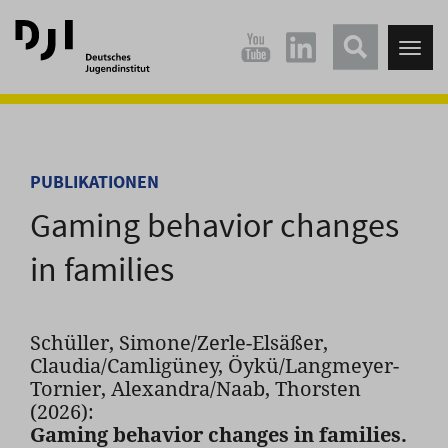
Direkt
Direkt
zum
zum
Tog
Hauptinhalt
Hauptmenü
nav
springen
springen
PUBLIKATIONEN
Gaming behavior changes
in families
Schüller, Simone/Zerle-Elsäßer,
Claudia/Camligüney, Öykü/Langmeyer-
Tornier, Alexandra/Naab, Thorsten
(2026):
Gaming behavior changes in families.