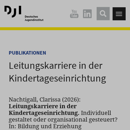
Direkt
Direkt
zum
zum
Tog
Hauptinhalt
Hauptmenü
nav
springen
springen
PUBLIKATIONEN
Leitungskarriere in der
Kindertageseinrichtung
Nachtigall, Clarissa (2026):
Leitungskarriere in der
Kindertageseinrichtung.
Individuell
gestaltet oder organisational gesteuert?
In: Bildung und Erziehung