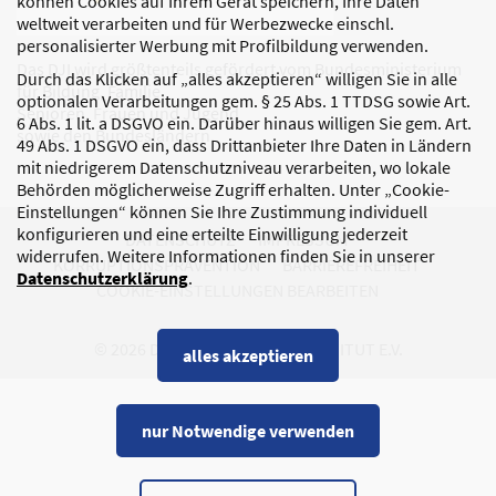
können Cookies auf Ihrem Gerät speichern, Ihre Daten
weltweit verarbeiten und für Werbezwecke einschl.
personalisierter Werbung mit Profilbildung verwenden.
Das DJI wird größtenteils gefördert vom Bundesministerium
Durch das Klicken auf „alles akzeptieren“ willigen Sie in alle
für Bildung, Familie,
optionalen Verarbeitungen gem. § 25 Abs. 1 TTDSG sowie Art.
Senioren, Frauen und Jugend
6 Abs. 1 lit. a DSGVO ein. Darüber hinaus willigen Sie gem. Art.
sowie den Bundesländern.
49 Abs. 1 DSGVO ein, dass Drittanbieter Ihre Daten in Ländern
mit niedrigerem Datenschutzniveau verarbeiten, wo lokale
Behörden möglicherweise Zugriff erhalten. Unter „Cookie-
Einstellungen“ können Sie Ihre Zustimmung individuell
konfigurieren und eine erteilte Einwilligung jederzeit
DATENSCHUTZ
IMPRESSUM
widerrufen. Weitere Informationen finden Sie in unserer
KORRUPTIONSPRÄVENTION
BARRIEREFREIHEIT
Datenschutzerklärung
.
COOKIE-EINSTELLUNGEN BEARBEITEN
© 2026 DEUTSCHES JUGENDINSTITUT E.V.
alles akzeptieren
nur Notwendige verwenden