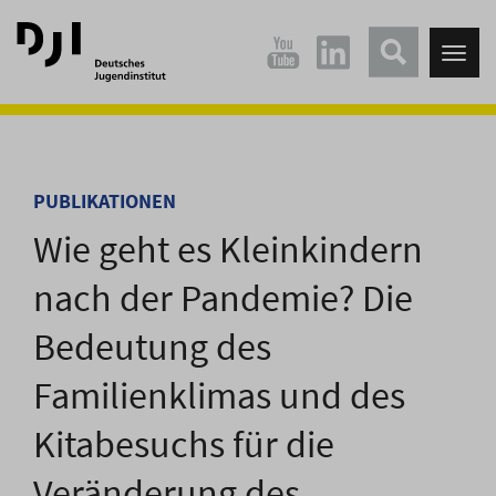
Direkt
Direkt
zum
zum
Tog
Hauptinhalt
Hauptmenü
nav
springen
springen
PUBLIKATIONEN
Wie geht es Kleinkindern
nach der Pandemie? Die
Bedeutung des
Familienklimas und des
Kitabesuchs für die
Veränderung des