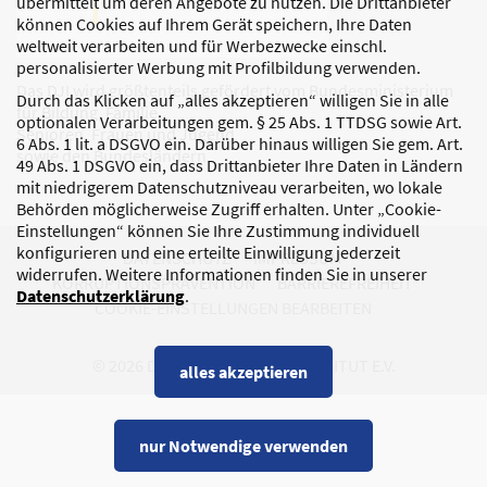
übermittelt um deren Angebote zu nutzen. Die Drittanbieter
können Cookies auf Ihrem Gerät speichern, Ihre Daten
weltweit verarbeiten und für Werbezwecke einschl.
personalisierter Werbung mit Profilbildung verwenden.
Das DJI wird größtenteils gefördert vom Bundesministerium
Durch das Klicken auf „alles akzeptieren“ willigen Sie in alle
für Bildung, Familie,
optionalen Verarbeitungen gem. § 25 Abs. 1 TTDSG sowie Art.
Senioren, Frauen und Jugend
6 Abs. 1 lit. a DSGVO ein. Darüber hinaus willigen Sie gem. Art.
sowie den Bundesländern.
49 Abs. 1 DSGVO ein, dass Drittanbieter Ihre Daten in Ländern
mit niedrigerem Datenschutzniveau verarbeiten, wo lokale
Behörden möglicherweise Zugriff erhalten. Unter „Cookie-
Einstellungen“ können Sie Ihre Zustimmung individuell
konfigurieren und eine erteilte Einwilligung jederzeit
DATENSCHUTZ
IMPRESSUM
widerrufen. Weitere Informationen finden Sie in unserer
KORRUPTIONSPRÄVENTION
BARRIEREFREIHEIT
Datenschutzerklärung
.
COOKIE-EINSTELLUNGEN BEARBEITEN
© 2026 DEUTSCHES JUGENDINSTITUT E.V.
alles akzeptieren
nur Notwendige verwenden