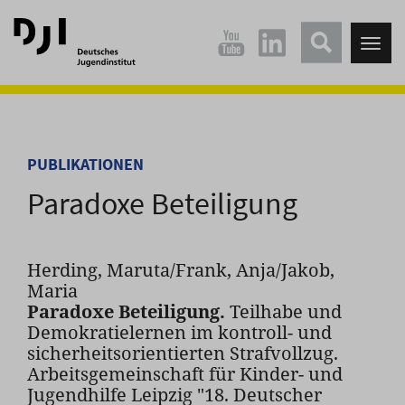
Direkt
Direkt
zum
zum
Tog
Hauptinhalt
Hauptmenü
nav
springen
springen
PUBLIKATIONEN
Paradoxe Beteiligung
Herding, Maruta/Frank, Anja/Jakob,
Maria
Paradoxe Beteiligung.
Teilhabe und
Demokratielernen im kontroll- und
sicherheitsorientierten Strafvollzug.
Arbeitsgemeinschaft für Kinder- und
Jugendhilfe Leipzig "18. Deutscher