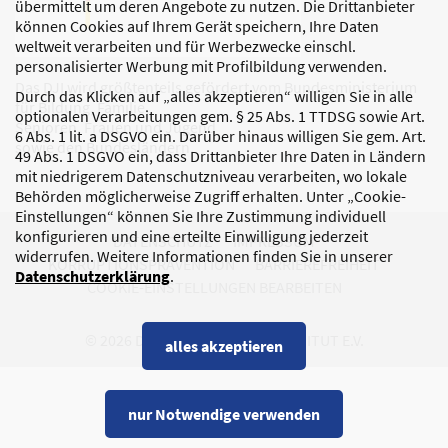
übermittelt um deren Angebote zu nutzen. Die Drittanbieter
können Cookies auf Ihrem Gerät speichern, Ihre Daten
weltweit verarbeiten und für Werbezwecke einschl.
personalisierter Werbung mit Profilbildung verwenden.
Das DJI wird größtenteils gefördert vom Bundesministerium
Durch das Klicken auf „alles akzeptieren“ willigen Sie in alle
für Bildung, Familie,
optionalen Verarbeitungen gem. § 25 Abs. 1 TTDSG sowie Art.
Senioren, Frauen und Jugend
6 Abs. 1 lit. a DSGVO ein. Darüber hinaus willigen Sie gem. Art.
sowie den Bundesländern.
49 Abs. 1 DSGVO ein, dass Drittanbieter Ihre Daten in Ländern
mit niedrigerem Datenschutzniveau verarbeiten, wo lokale
Behörden möglicherweise Zugriff erhalten. Unter „Cookie-
Einstellungen“ können Sie Ihre Zustimmung individuell
konfigurieren und eine erteilte Einwilligung jederzeit
DATENSCHUTZ
IMPRESSUM
widerrufen. Weitere Informationen finden Sie in unserer
KORRUPTIONSPRÄVENTION
BARRIEREFREIHEIT
Datenschutzerklärung
.
COOKIE-EINSTELLUNGEN BEARBEITEN
© 2026 DEUTSCHES JUGENDINSTITUT E.V.
alles akzeptieren
nur Notwendige verwenden